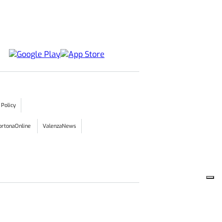
 Policy
ortonaOnline
ValenzaNews