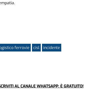
 empatia.
ogistico ferrovie
cisl
incidente
CRIVITI AL CANALE WHATSAPP: È GRATUITO!