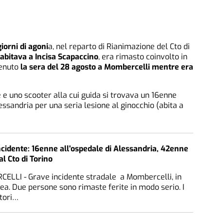
iorni di agoni
a, nel reparto di Rianimazione del Cto di
 abitava a Incisa Scapaccino
, era rimasto coinvolto in
venuto
la sera del 28 agosto a Mombercelli mentre era
e e uno scooter alla cui guida si trovava un 16enne
lessandria per una seria lesione al ginocchio (abita a
cidente: 16enne all'ospedale di Alessandria, 42enne
al Cto di Torino
ELLI - Grave incidente stradale a Mombercelli, in
ea. Due persone sono rimaste ferite in modo serio. I
tori…