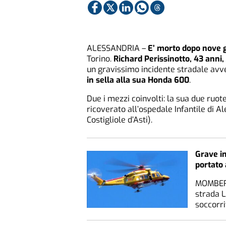
ALESSANDRIA –
E’ morto dopo nove g
Torino.
Richard Perissinotto, 43 anni,
un gravissimo incidente stradale av
in sella alla sua Honda 600
.
Due i mezzi coinvolti: la sua due ruot
ricoverato all’ospedale Infantile di A
Costigliole d’Asti).
Grave in
portato 
MOMBERC
strada L
soccorri