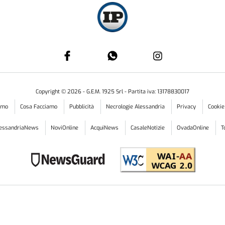
Copyright ©
2026
- G.E.M. 1925 Srl - Partita iva: 13178830017
iamo
Cosa Facciamo
Pubblicità
Necrologie Alessandria
Privacy
Cookie
lessandriaNews
NoviOnline
AcquiNews
CasaleNotizie
OvadaOnline
T