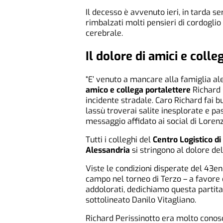
Il decesso è avvenuto ieri, in tarda se
rimbalzati molti pensieri di cordogli
cerebrale.
Il dolore di amici e colle
“E’ venuto a mancare alla famiglia al
amico e collega portalettere
Richard 
incidente stradale. Caro Richard fai b
lassù troverai salite inesplorate e pa
messaggio affidato ai social di Lorenz
Tutti i colleghi del
Centro Logistico di 
Alessandria
si stringono al dolore del
Viste le condizioni disperate del 43enn
campo nel torneo di Terzo – a favore 
addolorati, dedichiamo questa partita 
sottolineato Danilo Vitagliano.
Richard Perissinotto era molto conosc