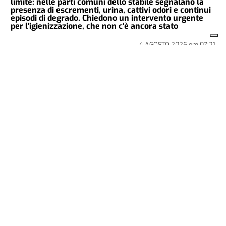
limite: nelle parti comuni dello stabile segnalano la
presenza di escrementi, urina, cattivi odori e continui
episodi di degrado. Chiedono un intervento urgente
per l'igienizzazione, che non c'è ancora stato
4 AGOSTO 2026
ore
07:21
CRONACA
LA FOTO