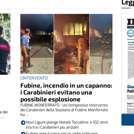
Legg
L'INTERVENTO
Fubine, incendio in un capanno:
i Carabinieri evitano una
possibile esplosione
FUBINE MONFERRATO - Un tempestivo intervento
dei Carabinieri della Stazione di Fubine Monferrato
a dei
ha ...
...
Novi Ligure piange Natale Toccalino: a 102 anni,
era tra i Carabinieri più anziani
Fubine apre il parco per le visite notturne