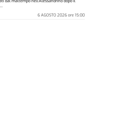
ati dal maltempo nell'Alessandrino dopo il
..
6 AGOSTO 2026
ore
15:00