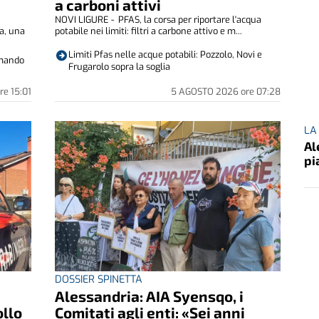
a carboni attivi
NOVI LIGURE - PFAS, la corsa per riportare l'acqua
sa, una
potabile nei limiti: filtri a carbone attivo e m...
Limiti Pfas nelle acque potabili: Pozzolo, Novi e
comando
Frugarolo sopra la soglia
re
15:01
5 AGOSTO 2026
ore
07:28
LA
Al
pi
DOSSIER SPINETTA
Alessandria: AIA Syensqo, i
ollo
Comitati agli enti: «Sei anni