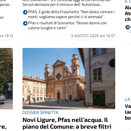
IL
erso...
Servizi decisoria per il rinnovo dell' Autorizzaz...
Al
PFAS, il grido della Fraschetta: “Non basta contare i
At
morti, vogliamo sapere perché ci si ammala”
ovi
ch
Pfas e risultati di Scenarios: “Stesso danno con
catene lunghe e corte”
ore
19:13
5 AGOSTO 2026
ore
15:57
LA
Va
la
DOSSIER SPINETTA
bo
Novi Ligure, Pfas nell’acqua. Il
re,
piano del Comune: a breve filtri