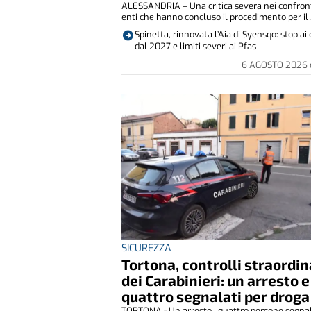
ALESSANDRIA – Una critica severa nei confront
enti che hanno concluso il procedimento per il .
Spinetta, rinnovata l’Aia di Syensqo: stop a
dal 2027 e limiti severi ai Pfas
6 AGOSTO 2026
SICUREZZA
Tortona, controlli straordin
dei Carabinieri: un arresto e
quattro segnalati per droga
TORTONA - Un arresto , quattro persone segna