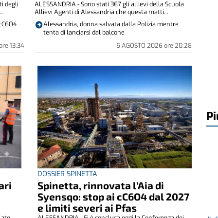
i degli
ALESSANDRIA - Sono stati 367 gli allievi della Scuola
..
Allievi Agenti di Alessandria che questa matti...
i cC6O4
Alessandria, donna salvata dalla Polizia mentre
tenta di lanciarsi dal balcone
ore
13:34
5 AGOSTO 2026
ore
20:28
Pi
DOSSIER SPINETTA
ari
Spinetta, rinnovata l’Aia di
Syensqo: stop ai cC6O4 dal 2027
e limiti severi ai Pfas
late
ALESSANDRIA - Si è conclusa oggi la Conferenza dei