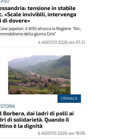
 CASO
essandria: tensione in stabile
c. «Scale invivibili, intervenga
i di dovere»
Case popolari, il M5S attacca la Regione: “Atc,
immobilismo della giunta Cirio”
4 AGOSTO 2026
ore
07:21
CRONACA
 STORIA
l Borbera, dai ladri di polli ai
dri di solidarietà. Quando il
ttino è la dignità
6 AGOSTO 2026
ore
18:06