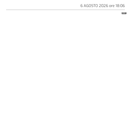
6 AGOSTO 2026
ore
18:06
SOCIETÀ
IL CASO
Alessandria: tensione in stabile Atc.
«Scale invivibili, intervenga chi di