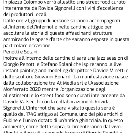
In piazza Colombo verrà allestito uno street food curato
interamente da Rovida Signorelli con i vini d’eccellenza
dei produttori locali.
Dalle ore 21, gruppi di persone saranno accompagnati
all’interno dell’Infernot e nelle cantine attigue per
ascoltare la storia di queste affascinanti strutture,
ammirando le opere d’arte che saranno esposte in questa
particolare occasione.
Penotti e Solani
Inoltre all’interno delle cantine ci sarà una jazz session di
Giorgio Penotti e Stefano Solani che ispireranno la live
instant painting and modeling del pittore Davide Minetti e
dello scultore Giovanni Bonardi. La manifestazione nasce
dalla collaborazione tra At Media srl e l’Associazione
Monferrato 2020 mentre l’organizzazione degli
allestimenti e lo street food sono curati interamente da
Davide Valsecchi con la collaborazione di Rovida
Signorelli. L’infernot che sarà visitato questa sera è
quello del 1746 attiguo al Comune, uno dei più antichi di
Fubine e l’unico dotato di un’antica ghiacciaia. In questo
ambiente, come detto sopra, si cimenteranno dal vivo
Minetti e Bonardi, seguendo le note di Giorgio Penotti e