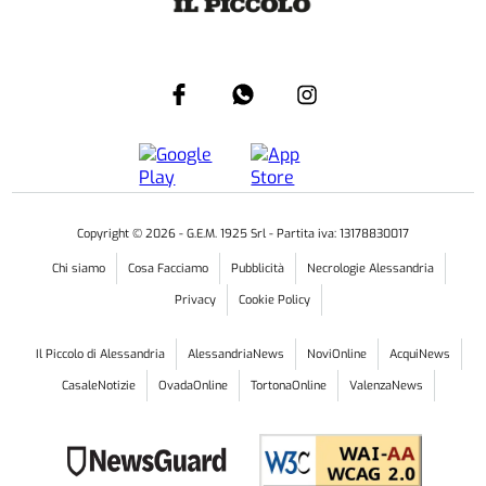
Copyright ©
2026
- G.E.M. 1925 Srl - Partita iva: 13178830017
Chi siamo
Cosa Facciamo
Pubblicità
Necrologie Alessandria
Privacy
Cookie Policy
Il Piccolo di Alessandria
AlessandriaNews
NoviOnline
AcquiNews
CasaleNotizie
OvadaOnline
TortonaOnline
ValenzaNews