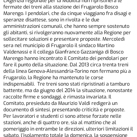
L’Agenzia regionale per la Mobilità non ripristinerà le
fermate dei treni alla stazione dei Frugarolo Bosco
Marengo. I pendolari, che da cinque viaggiano fra disagi e
speranze disattese, sono in rivolta e le due
amministrazioni comunali, che hanno sempre sostenuto
gli abitanti, si rivolgeranno nuovamente alla Regione per
sollecitare soluzioni e presentare proposte. Mercoledì
sera nel municipio di Frugarolo il sindaco Martino
Valdenassi e il collega Gianfranco Gazzaniga di Bosco
Marengo hanno incontrato il Comitato dei pendolari per
fare il punto della situazione. Dal 2013 circa trenta treni
della linea Genova-Alessandria-Torino non fermano più a
Frugarolo, la Regione ha mantenuto le corse
indispensabili. Tre treni sono stati ripristinati a tamburo
battente, ma da giugno del 2014 la situazione, nonostante
raccolte firme e sondaggi, è rimasta invariata. Il
Comitato, presieduto da Maurizio Valdi redigerà un
documento di sintesi, presentando criticità e proposte.
Per lavoratori e studenti ci sono attese forzate nelle
stazioni, anche di quattro ore, sia al mattino che al
pomeriggio in entrambe le direzioni, ulteriori limitazioni il
sabato, l’isolamento totale la domenica, la sospensione