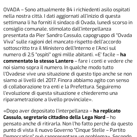
OVADA – Sono attualmente 84 i richiedenti asilo ospitati
nella nostra città. I dati aggiornati all’inizio di questa
settimana li ha forniti il sindaco di Ovada, lunedì scorso in
consiglio comunale, stimolato dall’interpellanza
presentata da Pier Sandro Cassulo, capogruppo di “Ovada
Viva” sulle ragioni del mancato rispetto dell’accordo
sottoscritto tra il Ministero dell’Interno e l’Anci sul
numero di 2.5 “ospiti” ogni mille abitanti. «E’ facile –
ha
commentato lo stesso Lantero
– fare i conti e vedere che
noi siamo sopra il numero. In qualche modo tutto
l’Ovadese vive una situazione di questo tipo anche se non
siamo ai livelli del 2017. Finora abbiamo agito con senso
di collaborazione tra enti e la Prefettura. Seguiremo
l’evoluzione di questa situazione e chiederemo una
riparametrazione a livello provinciale».
«Dopo aver depositato l’interpellanza –
ha replicato
Cassulo, segretario cittadino della Lega Nord
– ho
pensato anche di ritirarla. Non l’ho fatto perché da questo
punto di vista il nuovo Governo “Cinque Stelle – Partito
Democratico” può rappresentare un problema». Secondo