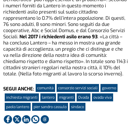
i numeri forniti da Lantero in questo momento i
richiedenti asilo presenti sul suolo cittadino
rappresentano lo 0.7% dell’intera popolazione. Di questi,
76 sono adulti, 8 sono minori. Sono seguiti da due
cooperative, Abc e Social Domus, e dal Consorzio Servizi
Sociali.
Nel 2017 i richiedenti asilo erano 93
. «La città –
ha concluso Lantero – ha messo in mostra una grande
capacità di accoglienza, un pregio che ci distingue e che
va nella direzione della nostra idea di comunità:
chiediamo rispetto e diamo rispetto». In totale sono 1143 i
cittadini stranieri regolari nella nostra città, il 10% del
totale. (Nella foto migranti al lavoro lo scorso inverno).
comunità
consorzio servizi sociali
governo
SEGUI ANCHE:
inchiesta migranti
lantero
migranti
Ovada
ovada viva
paolo lantero
pier sandro cassulo
sindaco