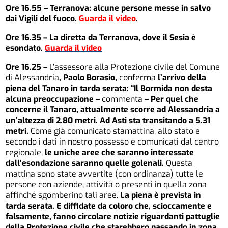
Ore 16.55 – Terranova: alcune persone messe in salvo
dai Vigili del fuoco.
Guarda il video
.
Ore 16.35 – La diretta da Terranova, dove il Sesia è
esondato.
Guarda il video
Ore 16.25 –
L’assessore alla Protezione civile del Comune
di Alessandria
, Paolo Borasio,
conferma
l’arrivo della
piena del Tanaro in tarda serata: “Il Bormida non desta
alcuna preoccupazione –
commenta
– Per quel che
concerne il Tanaro, attualmente scorre ad Alessandria a
un’altezza di 2.80 metri. Ad Asti sta transitando a 5.31
metri.
Come già comunicato stamattina, allo stato e
secondo i dati in nostro possesso e comunicati dal centro
regionale,
le uniche aree che saranno interessate
dall’esondazione saranno quelle golenali.
Questa
mattina sono state avvertite (con ordinanza) tutte le
persone con aziende, attività o presenti in quella zona
affinché sgomberino tali aree.
La piena è prevista in
tarda serata. E diffidate da coloro che, scioccamente e
falsamente, fanno circolare notizie riguardanti pattuglie
della Protezione civile che starebbero passando in zona