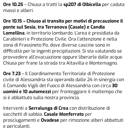
Ore 10.25
– Chiusa a tratti la
sp207 di Olbicella
per caduta
massi e alberi.
Ore 10.15 – Chiuso al transito per motivi di precauzione il
ponte sul Sesia, tra Terranova (Casale) e Candia
Lomellina
, in territorio lombardo. L’area è presidiata da
Carabinieri e Protezione Civile. Ora l’attenzione è nella
zona di Frassineto Po, dove diverse cascine sono in
difficoltà per le ingenti precipitazioni. Si sta valutando se
provvedere all’evacuazione oppure liberarle dalle acque.
Chiusa per frane la strada tra Altavilla e Montemagno.
Ore 7.23
– Il Coordinamento Territoriale di Protezione
civile di Alessandria sta operando dalle 24 in sinergia con
il Comando Vigili del Fuoco di Alessandria con circa
30
uomini e 10 automezzi
per fronteggiare il maltempo che
si è abbattuto sulla nostra provincia.
Interventi a
Serralunga di Crea
con distribuzione di
sacchetti di sabbia,
Casale Monferrato
per
prosciugamenti e
Ovadese
per rimozione alberi abbattuti
e pericolanti.