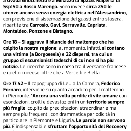
a Ovada Gnocchetto e a Melazzo la Sp225. Riaperta la
Ssp150 a Bosco Marengo.
Sono invece
circa 250 le
utenze ancora senza energia elettrica nell’Alessandrino,
con previsione di sistemazione dei guasti entro stasera,
ripartite tra
Carrosio, Gavi, Serravalle, Capriata,
Montaldeo, Ponzone e Bistagno.
Ore 18 – Si aggrava il bilancio del maltempo che ha
colpito la nostra regione:
al momento, infatti,
si contano
una vittima (a Borgosesia) e 22 dispersi, tra cui un
gruppo di escursionisti tedeschi di cui non si ha più
notizie.
Le ricerche sono in corso tra il versante francese
e quello cuneese, oltre che a Vercelli e Biella.
Ore 17.42 –
Il capogruppo di LeU alla Camera,
Federico
Fornaro
, interviene su quanto accaduto per il maltempo
in Piemonte: “
Ancora una volta perdite di vite umane
con
esondazioni, crolli e devastazioni in un
territorio sempre
più fragile
, colpito da precipitazioni straordinarie ma
sempre più frequenti, con drammatica periodicità in
particolare in Piemonte e Liguria.
Le parole non servono
più
. È indispensabile
sfruttare l’opportunità del Recovery