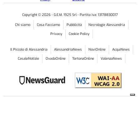
Copyright ©
2026
- G.E.M. 1925 Srl - Partita iva: 13178830017
Chi siamo
Cosa Facciamo
Pubblicità
Necrologie Alessandria
Privacy
Cookie Policy
Il Piccolo di Alessandria
AlessandriaNews
NoviOnline
AcquiNews
CasaleNotizie
OvadaOnline
TortonaOnline
ValenzaNews