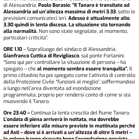
di Alessandria,
Paolo Borasio: “Il
Tanaro è transitato ad
Alessandria ad un’altezza massima di metri 3.33
, sotto le
previsioni comunicateci ieri.
Adesso è attualmente alto
3.30 quindi in lenta discesa. La situazione sta tornando
alla normalità.
Non sono state segnalate, al momento,
particolari criticità”.
ORE 1.10
– Sopralluogo del sindaco di Alessandria,
Gianfranco Cuttica di Revigliasco
, sul ponte Forlanini.
“Sono qui per controllare la situazione di persona – ha
spiegato – che
al momento sembra essere tranquilla”.
Il
primo cittadino ha poi spiegato come l’attività di controllo
della Protezione Civile “funzioni al meglio”, soffermandosi
a lungo nell’area diventata ad esondazione
programmata, proprio per rendersi conto di come si sta
muovendo il Tanaro.
Ore 23.40 –
Continua la lenta crescita del fiume Tanaro.
L’ondata di piena arriverà in nottata, ma dovrebbe
essere inferiore alle misure previste in mattinata perché
ad Asti – dove si è arrivati a un’altezza di oltre 5 metri –
le golene hanno ricevuto bene l’esondazione prevista.