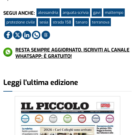
alessandria
arquata scrivia
gavi
maltempo
SEGUI ANCHE:
protezione civile
sesia
strada 158
tanaro
terranova
RESTA SEMPRE AGGIORNATO. ISCRIVITI AL CANALE
WHATSAPP: È GRATUITO!
Leggi l'ultima edizione