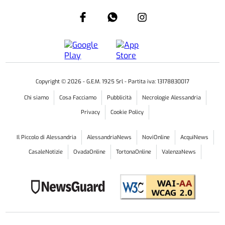
Copyright ©
2026
- G.E.M. 1925 Srl - Partita iva: 13178830017
Chi siamo
Cosa Facciamo
Pubblicità
Necrologie Alessandria
Privacy
Cookie Policy
Il Piccolo di Alessandria
AlessandriaNews
NoviOnline
AcquiNews
CasaleNotizie
OvadaOnline
TortonaOnline
ValenzaNews