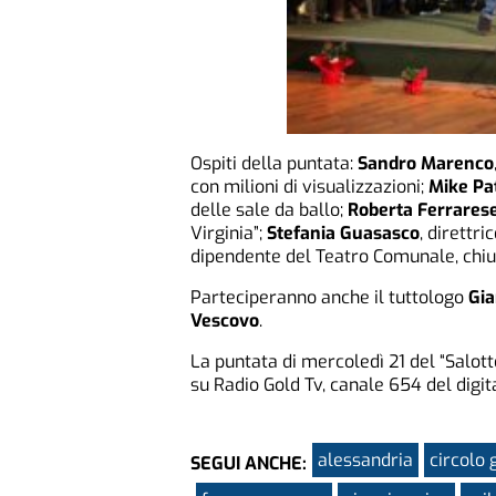
Ospiti della puntata:
Sandro Marenco
con milioni di visualizzazioni;
Mike Pat
delle sale da ballo;
Roberta Ferrares
Virginia”;
Stefania Guasasco
, direttr
dipendente del Teatro Comunale, chius
Parteciperanno anche il tuttologo
Gia
Vescovo
.
La puntata di mercoledì 21 del “Salot
su Radio Gold Tv, canale 654 del digit
alessandria
circolo 
SEGUI ANCHE: