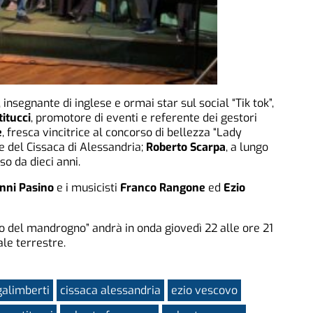
, insegnante di inglese e ormai star sul social “Tik tok”,
itucci
, promotore di eventi e referente dei gestori
e
, fresca vincitrice al concorso di bellezza “Lady
ice del Cissaca di Alessandria;
Roberto Scarpa
, a lungo
o da dieci anni.
nni Pasino
e i musicisti
Franco Rangone
ed
Ezio
to del mandrogno” andrà in onda giovedì 22 alle ore 21
ale terrestre.
galimberti
cissaca alessandria
ezio vescovo