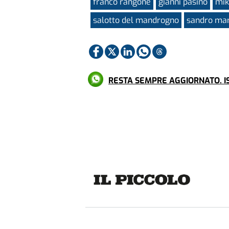
franco rangone
gianni pasino
mik
salotto del mandrogno
sandro ma
RESTA SEMPRE AGGIORNATO. IS
Più letti
CULTURA & SPETTACOLI, VIDEO