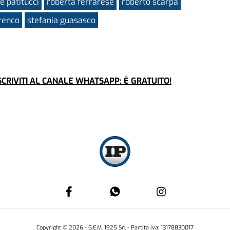
e patitucci
roberta ferrarese
roberto scarpa
renco
stefania guasasco
CRIVITI AL CANALE WHATSAPP: È GRATUITO!
SOCIETÀ
CRON