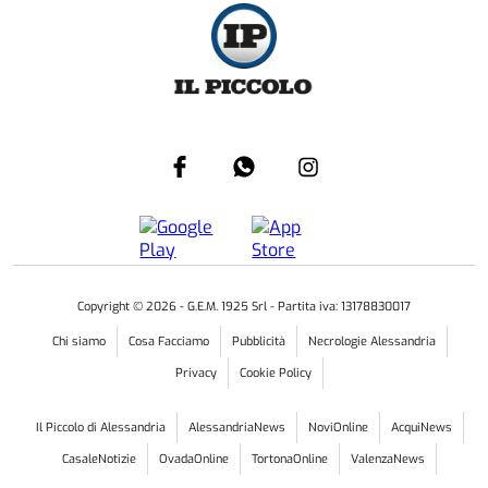
Copyright ©
2026
- G.E.M. 1925 Srl - Partita iva: 13178830017
Chi siamo
Cosa Facciamo
Pubblicità
Necrologie Alessandria
Privacy
Cookie Policy
Il Piccolo di Alessandria
AlessandriaNews
NoviOnline
AcquiNews
CasaleNotizie
OvadaOnline
TortonaOnline
ValenzaNews