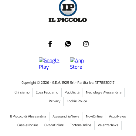
Copyright ©
2026
- G.E.M. 1925 Srl - Partita iva: 13178830017
Chi siamo
Cosa Facciamo
Pubblicità
Necrologie Alessandria
Privacy
Cookie Policy
Il Piccolo di Alessandria
AlessandriaNews
NoviOnline
AcquiNews
CasaleNotizie
OvadaOnline
TortonaOnline
ValenzaNews