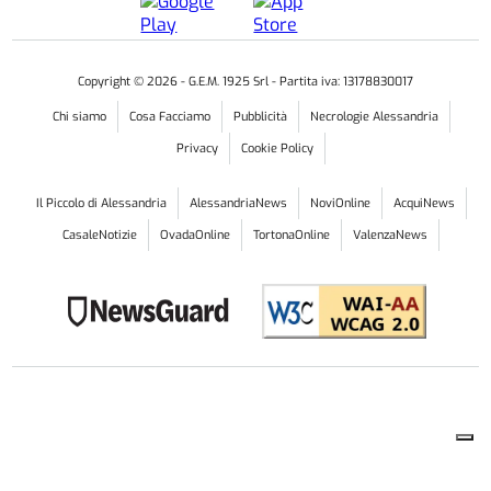
Copyright ©
2026
- G.E.M. 1925 Srl - Partita iva: 13178830017
Chi siamo
Cosa Facciamo
Pubblicità
Necrologie Alessandria
Privacy
Cookie Policy
Il Piccolo di Alessandria
AlessandriaNews
NoviOnline
AcquiNews
CasaleNotizie
OvadaOnline
TortonaOnline
ValenzaNews