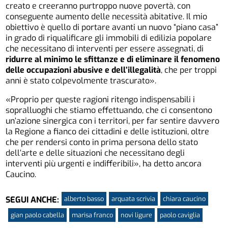
creato e creeranno purtroppo nuove povertà, con
conseguente aumento delle necessità abitative. Il mio
obiettivo è quello di portare avanti un nuovo “piano casa”
in grado di riqualificare gli immobili di edilizia popolare
che necessitano di interventi per essere assegnati, di
ridurre al minimo le sfittanze e di eliminare il fenomeno
delle occupazioni abusive e dell’illegalità
, che per troppi
anni è stato colpevolmente trascurato».
«Proprio per queste ragioni ritengo indispensabili i
sopralluoghi che stiamo effettuando, che ci consentono
un’azione sinergica con i territori, per far sentire davvero
la Regione a fianco dei cittadini e delle istituzioni, oltre
che per rendersi conto in prima persona dello stato
dell’arte e delle situazioni che necessitano degli
interventi più urgenti e indifferibili», ha detto ancora
Caucino.
alberto basso
arquata scrivia
chiara caucino
SEGUI ANCHE:
gian paolo cabella
marisa franco
novi ligure
paolo caviglia