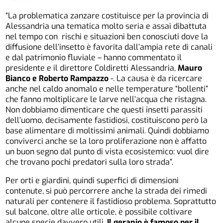
“La problematica zanzare costituisce per la provincia di
Alessandria una tematica molto seria e assai dibattuta
nel tempo con rischi e situazioni ben conosciuti dove la
diffusione dell’insetto è favorita dall’ampia rete di canali
e dal patrimonio fluviale – hanno commentato il
presidente e il direttore Coldiretti Alessandria,
Mauro
Bianco e Roberto Rampazzo
-. La causa è da ricercare
anche nel caldo anomalo e nelle temperature “bollenti”
che fanno moltiplicare le larve nell’acqua che ristagna.
Non dobbiamo dimenticare che questi insetti parassiti
dell’uomo, decisamente fastidiosi, costituiscono però la
base alimentare di moltissimi animali. Quindi dobbiamo
conviverci anche se la loro proliferazione non è affatto
un buon segno dal punto di vista ecosistemico: vuol dire
che trovano pochi predatori sulla loro strada”.
Per orti e giardini, quindi superfici di dimensioni
contenute, si può percorrere anche la strada dei rimedi
naturali per contenere il fastidioso problema. Soprattutto
sul balcone, oltre alle orticole, è possibile coltivare
alcune specie davvero utili.
Il geranio è famoso per il