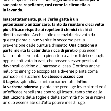
suo potere repellente, così come la citronella o
la lavanda.
Inaspettatamente, pure l’erba gatta è un
potentissimo antizanzare, tanto da risultare dieci volte
più efficace rispetto ai repellenti chimici
ricchi di
dietiltoluamide. Anche l’olio essenziale ricavato da
questa pianta ci può venire in soccorso per la
prevenzione dalle punture d’insetto.
Una citazione a
parte merita la calendula ricca di piretro
: può esser
facilmente seminata in piena terra ai bordi dei cespugli,
oppure coltivata in vasi, che possono esser posti sui
davanzali o vicino all’ingresso di casa. È ottima anche
nell’orto sinergico accoppiata a diverse piante come
pomodori e zucchine.
Lo stesso succede con
il tagete,
splendida pianta ornamentale
. Infine
la verbena odorosa
, pianta che predilige inverni miti ed è
un’efficace repellente contro gli insetti, tanto che dalla
distillazione delle foglie e delle sommità fiorite si ricava
un olio essenziale dall’alto potere insettifugo.