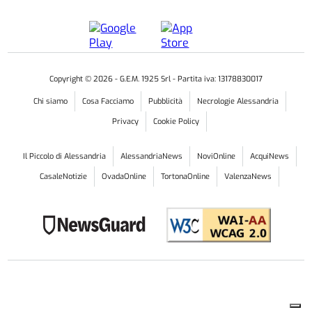
Copyright ©
2026
- G.E.M. 1925 Srl - Partita iva: 13178830017
Chi siamo
Cosa Facciamo
Pubblicità
Necrologie Alessandria
Privacy
Cookie Policy
Il Piccolo di Alessandria
AlessandriaNews
NoviOnline
AcquiNews
CasaleNotizie
OvadaOnline
TortonaOnline
ValenzaNews