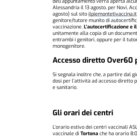
dell’appuntamento verrà aperta alcun
Alessandria il 13 agosto, per Novi, Acq
agosto) sul sito
ilpiemontetivaccina.it
genitore/tutore munito di autocertific
vaccinazione.
L’autocertificazione e 
unitamente alla copia di un documento
entrambi i genitori, oppure per il tut
monogenitore.
Accesso diretto Over60 
Si segnala inoltre che, a partire dal g
dosi per l’attività ad accesso diretto 
e sanitario.
Gli orari dei centri
L’orario estivo dei centri vaccinali AS
vaccinale di
Tortona
che ha orario 8:0