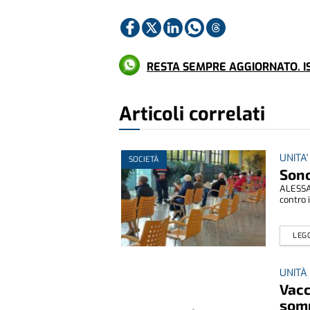
RESTA SEMPRE AGGIORNATO. IS
Articoli correlati
UNITA' 
SOCIETÀ
Sono
ALESSAN
contro 
LEGG
UNITÀ 
Vacc
somm