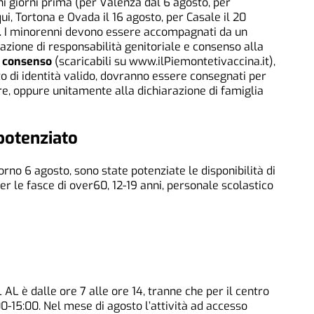
i giorni prima (per Valenza dal 6 agosto, per
ui, Tortona e Ovada il 16 agosto, per Casale il 20
. I minorenni devono essere accompagnati da un
azione di responsabilità genitoriale e consenso alla
il consenso
(scaricabili su www.ilPiemontetivaccina.it),
 di identità valido, dovranno essere consegnati per
ore, oppure unitamente alla dichiarazione di famiglia
potenziato
iorno 6 agosto, sono state potenziate le disponibilità di
per le fasce di over60, 12-19 anni, personale scolastico
L AL è dalle ore 7 alle ore 14, tranne che per il centro
0-15:00. Nel mese di agosto l’attività ad accesso