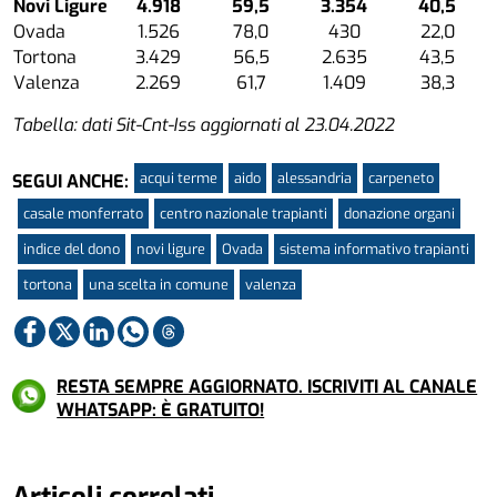
Novi Ligure
4.918
59,5
3.354
40,5
Ovada
1.526
78,0
430
22,0
Tortona
3.429
56,5
2.635
43,5
Valenza
2.269
61,7
1.409
38,3
Tabella: dati Sit-Cnt-Iss aggiornati al 23.04.2022
acqui terme
aido
alessandria
carpeneto
SEGUI ANCHE:
casale monferrato
centro nazionale trapianti
donazione organi
indice del dono
novi ligure
Ovada
sistema informativo trapianti
tortona
una scelta in comune
valenza
RESTA SEMPRE AGGIORNATO. ISCRIVITI AL CANALE
WHATSAPP: È GRATUITO!