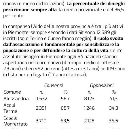
rinnovi e meno dichiarazioni).
La percentuale dei dinieghi
però rimane sempre alta
: la media provinciale è del 36,5
per cento.
In compenso l’Aido della nostra provincia è tra i più attivi
in Piemonte: sempre secondo i dati Sit sono 12.589 gli
iscritti (solo Torino e Cuneo fanno meglio).
Il ruolo svolto
dall’associazione è fondamentale per sensibilizzare la
popolazione e per diffondere la cultura della vita
. Ce n’è
assoluto bisogno: in Piemonte oggi 64 pazienti stanno
aspettando un cuore nuovo (il tempo medio di attesa è
2,3 anni) e ben 492 un rene (attesa di 3,1 anni); in 109 sono
in lista per un fegato (1,7 anni di attesa).
Consensi
Opposizioni
Comune
n.
%
n.
%
Alessandria
11.532
58,7
8.123
41,3
Acqui
2.391
65,7
1.246
34,3
Terme
Casale
3.710
63,5
2.128
36,5
Monferrato