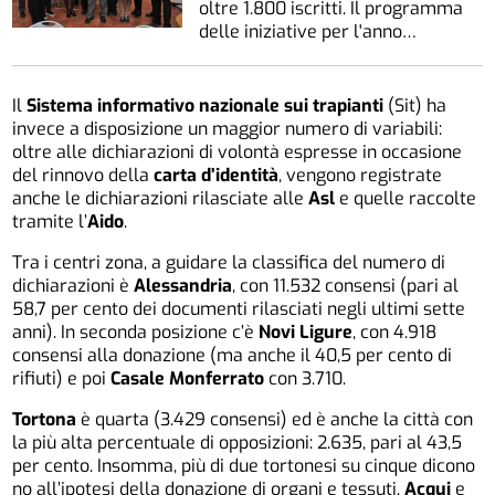
oltre 1.800 iscritti. Il programma
delle iniziative per l'anno…
Il
Sistema informativo nazionale sui trapianti
(Sit) ha
invece a disposizione un maggior numero di variabili:
oltre alle dichiarazioni di volontà espresse in occasione
del rinnovo della
carta d’identità
, vengono registrate
anche le dichiarazioni rilasciate alle
Asl
e quelle raccolte
tramite l’
Aido
.
Tra i centri zona, a guidare la classifica del numero di
dichiarazioni è
Alessandria
, con 11.532 consensi (pari al
58,7 per cento dei documenti rilasciati negli ultimi sette
anni). In seconda posizione c’è
Novi Ligure
, con 4.918
consensi alla donazione (ma anche il 40,5 per cento di
rifiuti) e poi
Casale Monferrato
con 3.710.
Tortona
è quarta (3.429 consensi) ed è anche la città con
la più alta percentuale di opposizioni: 2.635, pari al 43,5
per cento. Insomma, più di due tortonesi su cinque dicono
no all’ipotesi della donazione di organi e tessuti.
Acqui
e