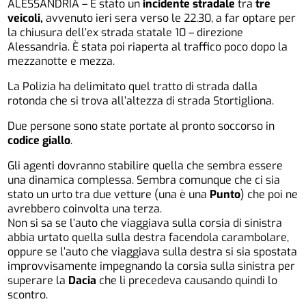
ALESSANDRIA – È stato un
incidente stradale
tra
tre
veicoli,
avvenuto ieri sera verso le 22.30, a far optare per
la chiusura dell’ex strada statale 10 – direzione
Alessandria. È stata poi riaperta al traffico poco dopo la
mezzanotte e mezza.
La Polizia ha delimitato quel tratto di strada dalla
rotonda che si trova all’altezza di strada Stortigliona.
Due persone sono state portate al pronto soccorso in
codice giallo
.
Gli agenti dovranno stabilire quella che sembra essere
una dinamica complessa. Sembra comunque che ci sia
stato un urto tra due vetture (una è una
Punto
) che poi ne
avrebbero coinvolta una terza.
Non si sa se l’auto che viaggiava sulla corsia di sinistra
abbia urtato quella sulla destra facendola carambolare,
oppure se l’auto che viaggiava sulla destra si sia spostata
improvvisamente impegnando la corsia sulla sinistra per
superare la
Dacia
che li precedeva causando quindi lo
scontro.