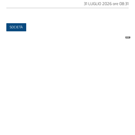
31 LUGLIO 2026
ore
08:31
SOCIETÀ
IL CASO
Alessandria: tensione in stabile Atc.
«Scale invivibili, intervenga chi di