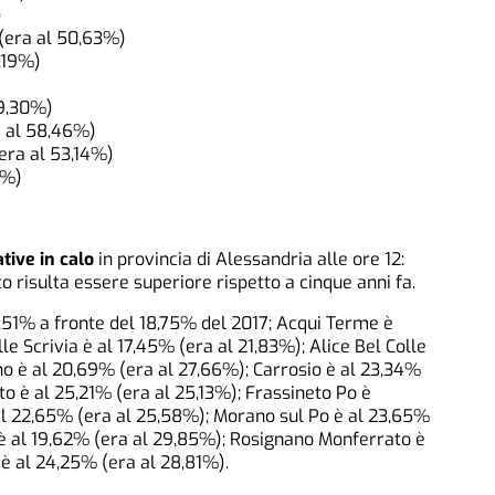
)
(era al 50,63%)
,19%)
59,30%)
 al 58,46%)
era al 53,14%)
6%)
tive in calo
in provincia di Alessandria alle ore 12:
ato risulta essere superiore rispetto a cinque anni fa.
5,51% a fronte del 18,75% del 2017; Acqui Terme è
le Scrivia è al 17,45% (era al 21,83%); Alice Bel Colle
no è al 20,69% (era al 27,66%); Carrosio è al 23,34%
to è al 25,21% (era al 25,13%); Frassineto Po è
al 22,65% (era al 25,58%); Morano sul Po è al 23,65%
è al 19,62% (era al 29,85%); Rosignano Monferrato è
è al 24,25% (era al 28,81%).