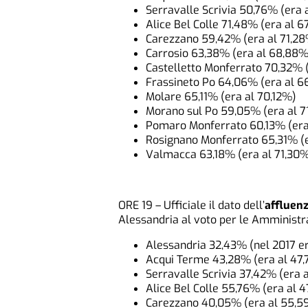
Serravalle Scrivia 50,76% (era 
Alice Bel Colle 71,48% (era al 6
Carezzano 59,42% (era al 71,2
Carrosio 63,38% (era al 68,88%
Castelletto Monferrato 70,32% 
Frassineto Po 64,06% (era al 
Molare 65,11% (era al 70,12%)
Morano sul Po 59,05% (era al 7
Pomaro Monferrato 60,13% (era
Rosignano Monferrato 65,31% (
Valmacca 63,18% (era al 71,30
ORE 19 – Ufficiale il dato dell’
affluen
Alessandria al voto per le Amministr
Alessandria 32,43% (nel 2017 e
Acqui Terme 43,28% (era al 47,
Serravalle Scrivia 37,42% (era 
Alice Bel Colle 55,76% (era al 4
Carezzano 40,05% (era al 55,5