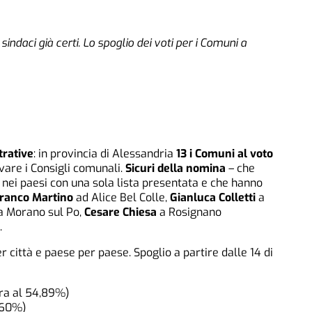
indaci già certi. Lo spoglio dei voti per i Comuni a
trative
: in provincia di Alessandria
13 i Comuni al voto
vare i Consigli comunali.
Sicuri della nomina
– che
, nei paesi con una sola lista presentata e che hanno
ranco Martino
ad Alice Bel Colle,
Gianluca Colletti
a
a Morano sul Po,
Cesare Chiesa
a Rosignano
.
r città e paese per paese. Spoglio a partire dalle 14 di
ra al 54,89%)
,60%)