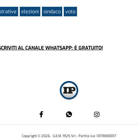
trative
elezioni
sindaco
voto
CRIVITI AL CANALE WHATSAPP: È GRATUITO!
Copyright ©
2026
- G.E.M. 1925 Srl - Partita iva: 13178830017