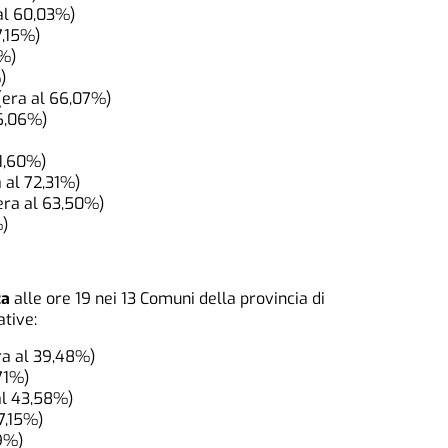
al 60,03%)
7,15%)
8%)
)
(era al 66,07%)
66,06%)
1,60%)
 al 72,31%)
era al 63,50%)
%)
za
alle ore 19 nei 13 Comuni della provincia di
ative:
ra al 39,48%)
71%)
al 43,58%)
7,15%)
9%)