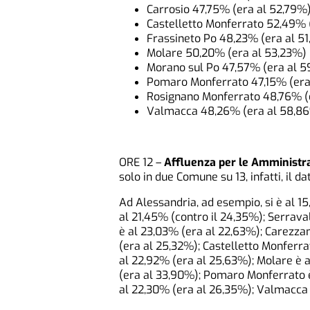
Carrosio 47,75% (era al 52,79%
Castelletto Monferrato 52,49% 
Frassineto Po 48,23% (era al 51
Molare 50,20% (era al 53,23%)
Morano sul Po 47,57% (era al 
Pomaro Monferrato 47,15% (era
Rosignano Monferrato 48,76% (
Valmacca 48,26% (era al 58,8
ORE 12 –
Affluenza per le Amministra
solo in due Comune su 13, infatti, il d
Ad Alessandria, ad esempio, si è al 1
al 21,45% (contro il 24,35%); Serraval
è al 23,03% (era al 22,63%); Carezza
(era al 25,32%); Castelletto Monferra
al 22,92% (era al 25,63%); Molare è 
(era al 33,90%); Pomaro Monferrato 
al 22,30% (era al 26,35%); Valmacca 