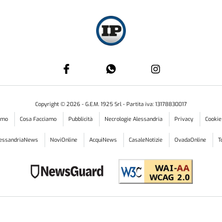
Copyright ©
2026
- G.E.M. 1925 Srl - Partita iva: 13178830017
iamo
Cosa Facciamo
Pubblicità
Necrologie Alessandria
Privacy
Cookie
lessandriaNews
NoviOnline
AcquiNews
CasaleNotizie
OvadaOnline
T