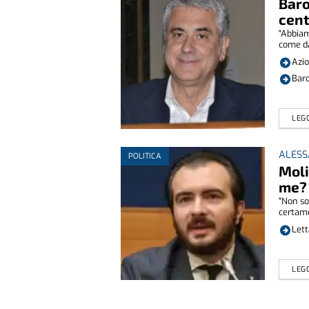
Baro
cent
"Abbiam
come da
Azio
Baro
LEGG
ALESS
POLITICA
Moli
me? 
"Non so
certame
Lett
LEGG