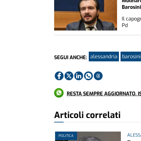
Molinari
Barosini
Il capog
Pd
alessandria
barosini
SEGUI ANCHE:
RESTA SEMPRE AGGIORNATO. IS
Articoli correlati
ALESS
POLITICA