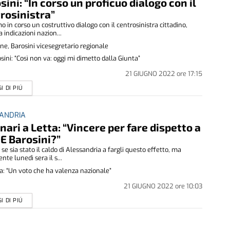
sini: “In corso un proficuo dialogo con il
rosinistra”
o in corso un costruttivo dialogo con il centrosinistra cittadino,
 indicazioni nazion...
ne, Barosini vicesegretario regionale
sini: “Così non va: oggi mi dimetto dalla Giunta”
21 GIUGNO 2022
ore
17:15
I DI PIÚ
ANDRIA
nari a Letta: “Vincere per fare dispetto a
E Barosini?”
 se sia stato il caldo di Alessandria a fargli questo effetto, ma
nte lunedì sera il s...
a: “Un voto che ha valenza nazionale”
21 GIUGNO 2022
ore
10:03
I DI PIÚ