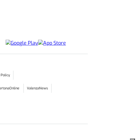
 Policy
ortonaOnline
ValenzaNews