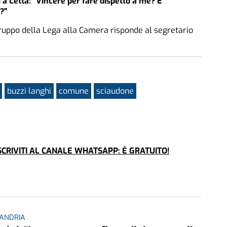
 a Letta: "Vincere per fare dispetto a me? E
?"
ruppo della Lega alla Camera risponde al segretario
buzzi langhi
comune
sciaudone
CRIVITI AL CANALE WHATSAPP: È GRATUITO!
ANDRIA