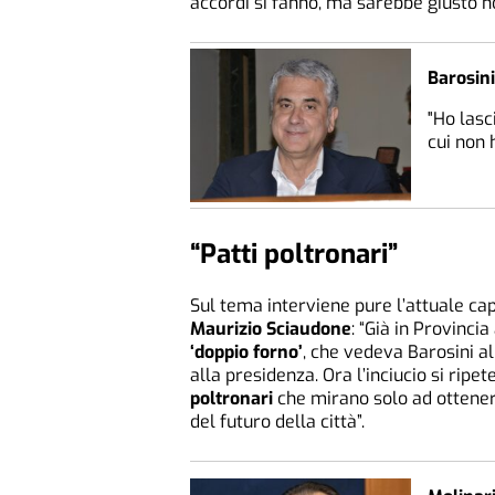
accordi si fanno, ma sarebbe giusto no
Barosini
"Ho lasc
cui non 
“Patti poltronari”
Sul tema interviene pure l’attuale capo
Maurizio Sciaudone
: “Già in Provinci
‘doppio forno’
, che vedeva Barosini a
alla presidenza. Ora l’inciucio si ripe
poltronari
che mirano solo ad ottener
del futuro della città”.