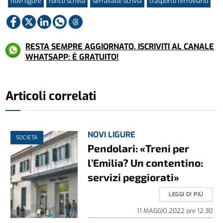
novi ligure
ronco scrivia
serravalle scrivia
trasporto ferroviario
RESTA SEMPRE AGGIORNATO. ISCRIVITI AL CANALE
WHATSAPP: È GRATUITO!
Articoli correlati
NOVI LIGURE
SOCIETÀ
Pendolari: «Treni per
l’Emilia? Un contentino:
servizi peggiorati»
LEGGI DI PIÚ
11 MAGGIO 2022
ore
12:30