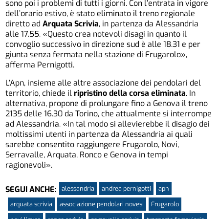
sono poi i problemi di tutti i giorni. Con l’entrata in vigore
dell’orario estivo, è stato eliminato il treno regionale
diretto ad
Arquata Scrivia
, in partenza da Alessandria
alle 17.55. «Questo crea notevoli disagi in quanto il
convoglio successivo in direzione sud è alle 18.31 e per
giunta senza fermata nella stazione di Frugarolo»,
afferma Pernigotti.
L’Apn, insieme alle altre associazione dei pendolari del
territorio, chiede il
ripristino della corsa eliminata
. In
alternativa, propone di prolungare fino a Genova il treno
2135 delle 16.30 da Torino, che attualmente si interrompe
ad Alessandria. «In tal modo si allevierebbe il disagio dei
moltissimi utenti in partenza da Alessandria ai quali
sarebbe consentito raggiungere Frugarolo, Novi,
Serravalle, Arquata, Ronco e Genova in tempi
ragionevoli».
alessandria
andrea pernigotti
apn
SEGUI ANCHE:
arquata scrivia
associazione pendolari novesi
Frugarolo