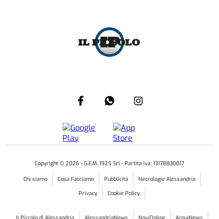
Copyright ©
2026
- G.E.M. 1925 Srl - Partita iva: 13178830017
Chi siamo
Cosa Facciamo
Pubblicità
Necrologie Alessandria
Privacy
Cookie Policy
Il Piccolo di Alessandria
AlessandriaNews
NoviOnline
AcquiNews