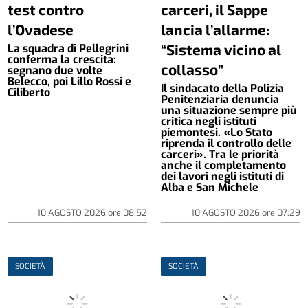
test contro
carceri, il Sappe
l’Ovadese
lancia l’allarme:
“Sistema vicino al
La squadra di Pellegrini
conferma la crescita:
collasso”
segnano due volte
Belecco, poi Lillo Rossi e
Il sindacato della Polizia
Ciliberto
Penitenziaria denuncia
una situazione sempre più
critica negli istituti
piemontesi. «Lo Stato
riprenda il controllo delle
carceri». Tra le priorità
anche il completamento
dei lavori negli istituti di
Alba e San Michele
10 AGOSTO 2026
ore
08:52
10 AGOSTO 2026
ore
07:29
SOCIETÀ
SOCIETÀ