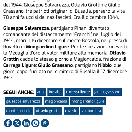
del 1944. Giuseppe Salvarezza, Ottavio Grottin e Giulio
Grassano, tre patrioti originari di Busalla, persero la vita
78 anni fa uccisi dai nazifascisti. Era il dicembre 1944.
Giuseppe Salvarezza
, partigiano Pinan, diventato
comandante del distaccamento “Franchi” nel luglio del
1944, morì il 15 dicembre sul monte Bossola, nei pressi di
Rovello di
Mongiardino Ligure
. Per le sue azioni, ricevette
la Medaglia d’oro al valor militare alla memoria.
Ottavio
Grottin
cadde lo stesso giorno a Magioncalda, frazione di
Carrega Ligure
;
Giulio Grassano
, partigiano
Nibbio
, due
giorni dopo, fucilato nel cimitero di Busalla il 17 dicembre
1944.
anpi
busalla
carrega ligure
giulio grassano
SEGUI ANCHE:
giuseppe salvarezza
magioncalda
mongiardino ligure
monte bossola
ottavio grottin
rovello
val borbera