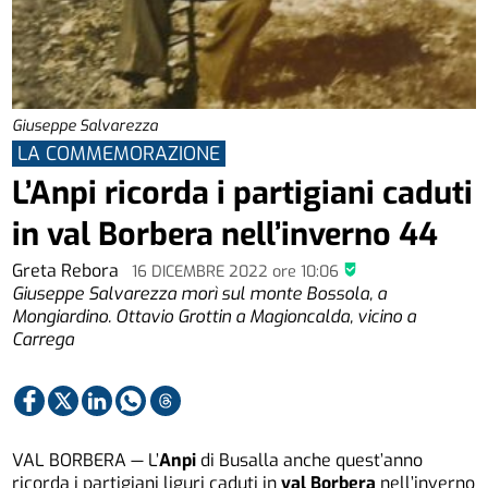
Giuseppe Salvarezza
LA COMMEMORAZIONE
L’Anpi ricorda i partigiani caduti
in val Borbera nell’inverno 44
Greta Rebora
16 DICEMBRE 2022
ore
10:06
Giuseppe Salvarezza morì sul monte Bossola, a
Mongiardino. Ottavio Grottin a Magioncalda, vicino a
Carrega
VAL BORBERA — L’
Anpi
di Busalla anche quest’anno
ricorda i partigiani liguri caduti in
val Borbera
nell’inverno