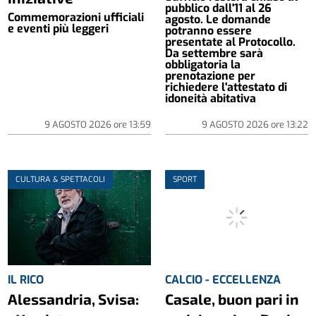
pubblico dall'11 al 26
Commemorazioni ufficiali
agosto. Le domande
e eventi più leggeri
potranno essere
presentate al Protocollo.
Da settembre sarà
obbligatoria la
prenotazione per
richiedere l'attestato di
idoneità abitativa
9 AGOSTO 2026
ore
13:59
9 AGOSTO 2026
ore
13:22
CULTURA & SPETTACOLI
SPORT
IL RICO
CALCIO - ECCELLENZA
Alessandria, Svisa:
Casale, buon pari in