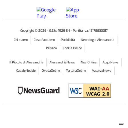
Copyright ©
2026
- G.E.M. 1925 Srl - Partita iva: 13178830017
Chi siamo
Cosa Facciamo
Pubblicità
Necrologie Alessandria
Privacy
Cookie Policy
Il Piccolo di Alessandria
AlessandriaNews
NoviOnline
AcquiNews
CasaleNotizie
OvadaOnline
TortonaOnline
ValenzaNews