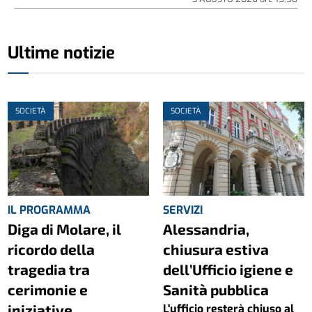
Ultime notizie
SOCIETÀ
SOCIETÀ
IL PROGRAMMA
SERVIZI
Diga di Molare, il
Alessandria,
ricordo della
chiusura estiva
tragedia tra
dell’Ufficio igiene e
cerimonie e
Sanità pubblica
iniziative
L'ufficio resterà chiuso al