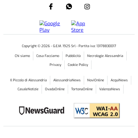
Copyright ©
2026
- G.E.M. 1925 Srl - Partita iva: 13178830017
Chi siamo
Cosa Facciamo
Pubblicità
Necrologie Alessandria
Privacy
Cookie Policy
Il Piccolo di Alessandria
AlessandriaNews
NoviOnline
AcquiNews
CasaleNotizie
OvadaOnline
TortonaOnline
ValenzaNews