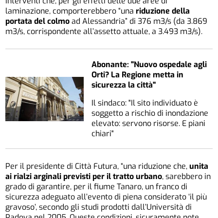
Interventi che, per gli effetti delle due aree di
laminazione, comporterebbero “una
riduzione della
portata del colmo
ad Alessandria” di 376 m3/s (da 3.869
m3/s, corrispondente all’assetto attuale, a 3.493 m3/s).
Abonante: "Nuovo ospedale agli
Orti? La Regione metta in
sicurezza la città"
Il sindaco: "Il sito individuato è
soggetto a rischio di inondazione
elevato: servono risorse. E piani
chiari"
Per il presidente di Città Futura, “una riduzione che,
unita
ai rialzi arginali previsti per il tratto urbano
, sarebbero in
grado di garantire, per il fiume Tanaro, un franco di
sicurezza adeguato all’evento di piena considerato ‘il più
gravoso’, secondo gli studi prodotti dall’Università di
Padova nel 2005. Queste condizioni, sicuramente note