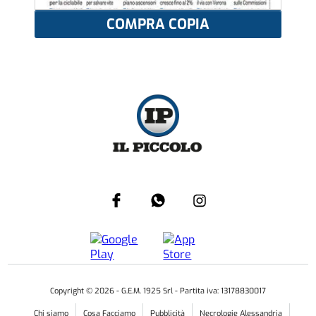
COMPRA COPIA
Copyright ©
2026
- G.E.M. 1925 Srl - Partita iva: 13178830017
Chi siamo
Cosa Facciamo
Pubblicità
Necrologie Alessandria