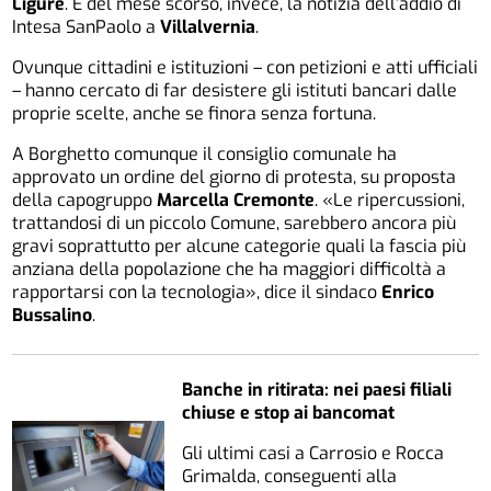
Ligure
. È del mese scorso, invece, la notizia dell’addio di
Intesa SanPaolo a
Villalvernia
.
Ovunque cittadini e istituzioni – con petizioni e atti ufficiali
– hanno cercato di far desistere gli istituti bancari dalle
proprie scelte, anche se finora senza fortuna.
A Borghetto comunque il consiglio comunale ha
approvato un ordine del giorno di protesta, su proposta
della capogruppo
Marcella Cremonte
. «Le ripercussioni,
trattandosi di un piccolo Comune, sarebbero ancora più
gravi soprattutto per alcune categorie quali la fascia più
anziana della popolazione che ha maggiori difficoltà a
rapportarsi con la tecnologia», dice il sindaco
Enrico
Bussalino
.
Banche in ritirata: nei paesi filiali
chiuse e stop ai bancomat
Gli ultimi casi a Carrosio e Rocca
Grimalda, conseguenti alla