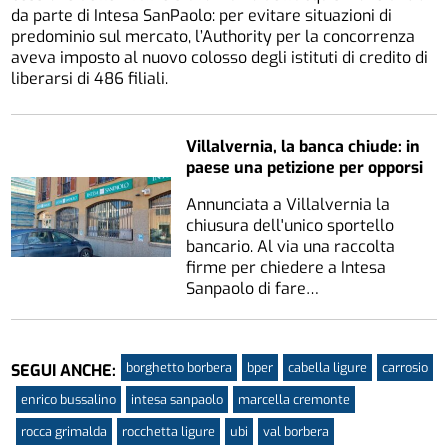
da parte di Intesa SanPaolo: per evitare situazioni di
predominio sul mercato, l’Authority per la concorrenza
aveva imposto al nuovo colosso degli istituti di credito di
liberarsi di 486 filiali.
Villalvernia, la banca chiude: in
paese una petizione per opporsi
Annunciata a Villalvernia la
chiusura dell'unico sportello
bancario. Al via una raccolta
firme per chiedere a Intesa
Sanpaolo di fare…
borghetto borbera
bper
cabella ligure
carrosio
SEGUI ANCHE:
enrico bussalino
intesa sanpaolo
marcella cremonte
rocca grimalda
rocchetta ligure
ubi
val borbera