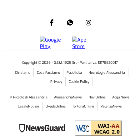
Copyright ©
2026
- G.E.M. 1925 Srl - Partita iva: 13178830017
Chi siamo
Cosa Facciamo
Pubblicità
Necrologie Alessandria
Privacy
Cookie Policy
Il Piccolo di Alessandria
AlessandriaNews
NoviOnline
AcquiNews
CasaleNotizie
OvadaOnline
TortonaOnline
ValenzaNews