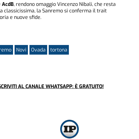
e
AcdB
, rendono omaggio Vincenzo Nibali, che resta
la classicissima, la Sanremo si conferma il trait
oria e nuove sfide.
nremo
Novi
Ovada
tortona
CRIVITI AL CANALE WHATSAPP: È GRATUITO!