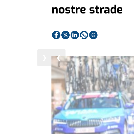
nostre strade
❯
❮