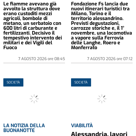
Le fiamme avevano già
Fondazione Fs lancia due
avvolto la struttura dove
nuovi itinerari turistici tra
erano custoditi mezzi
Milano, Torino e il
agricoli, bombole di
territorio alessandrino.
metano, un serbatoio con
Previsti degustazioni,
600 litri di carburante e
carrozze storiche e, il 1°
fertilizzanti. Decisivo il
novembre, una locomotiva
tempestivo intervento dei
a vapore sulla Ferrovia
militari e dei Vigili del
delle Langhe, Roero e
Fuoco
Monferrato
7 AGOSTO 2026
ore
08:45
7 AGOSTO 2026
ore
07:12
SOCIETÀ
SOCIETÀ
LA NOTIZIA DELLA
VIABILITÀ
BUONANOTTE
Alessandria, lavori