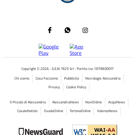
Copyright ©
2026
- G.E.M. 1925 Srl - Partita iva: 13178830017
Chi siamo
Cosa Facciamo
Pubblicità
Necrologie Alessandria
Privacy
Cookie Policy
Il Piccolo di Alessandria
AlessandriaNews
NoviOnline
AcquiNews
CasaleNotizie
OvadaOnline
TortonaOnline
ValenzaNews