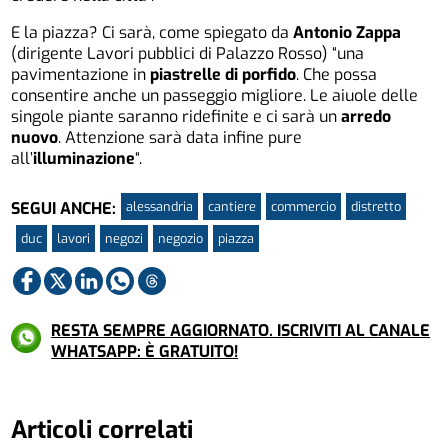
E la piazza? Ci sarà, come spiegato da
Antonio Zappa
(dirigente Lavori pubblici di Palazzo Rosso) “una
pavimentazione in
piastrelle di porfido
. Che possa
consentire anche un passeggio migliore. Le aiuole delle
singole piante saranno ridefinite e ci sarà un
arredo
nuovo
. Attenzione sarà data infine pure
all’
illuminazione
“.
alessandria
cantiere
commercio
distretto
SEGUI ANCHE:
duc
lavori
negozi
negozio
piazza
RESTA SEMPRE AGGIORNATO. ISCRIVITI AL CANALE
WHATSAPP: È GRATUITO!
Articoli correlati