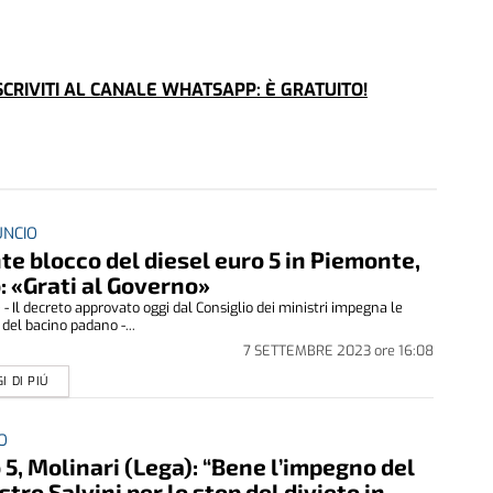
CRIVITI AL CANALE WHATSAPP: È GRATUITO!
UNCIO
te blocco del diesel euro 5 in Piemonte,
o: «Grati al Governo»
- Il decreto approvato oggi dal Consiglio dei ministri impegna le
 del bacino padano -...
7 SETTEMBRE 2023
ore
16:08
I DI PIÚ
O
 5, Molinari (Lega): “Bene l’impegno del
stro Salvini per lo stop del divieto in