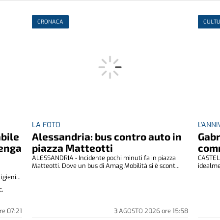
CRONACA
CULTU
LA FOTO
L'ANN
abile
Alessandria: bus contro auto in
Gabr
venga
piazza Matteotti
comm
ALESSANDRIA - Incidente pochi minuti fa in piazza
CASTELL
Matteotti. Dove un bus di Amag Mobilità si è scont...
idealme
gieni...
c,
re
07:21
3 AGOSTO 2026
ore
15:58