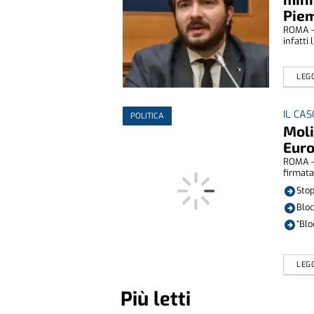
Pie
ROMA - 
infatti 
LEGG
IL CAS
POLITICA
Moli
Euro
ROMA - 
firmata
Stop
Bloc
“Blo
LEGG
Più letti