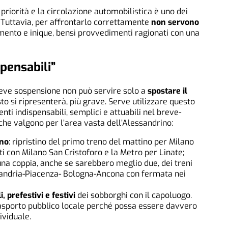
riorità e la circolazione automobilistica è uno dei
Tuttavia, per affrontarlo correttamente
non servono
ento e inique, bensì provvedimenti ragionati con una
pensabili”
reve sospensione non può servire solo a
spostare il
sto si ripresenterà, più grave. Serve utilizzare questo
ti indispensabili, semplici e attuabili nel breve-
he valgono per l’area vasta dell’Alessandrino:
ano
: ripristino del primo treno del mattino per Milano
i con Milano San Cristoforo e la Metro per Linate;
na coppia, anche se sarebbero meglio due, dei treni
essandria-Piacenza- Bologna-Ancona con fermata nei
, prefestivi e festivi
dei sobborghi con il capoluogo.
asporto pubblico locale perché possa essere davvero
ividuale.