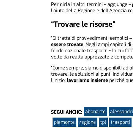
Per dirla in altri termini – aggiunge –
l’aiuto della Regione e dell’Agenzia r
“Trovare le risorse”
“Si tratta di provvedimenti semplici 
essere trovate
. Negli ampi capitoli d
fondo nazionale trasporti. E la cui fat
volte da realtà apprezzate e competent
“Come sempre, siamo disponibili ad af
trovare, le soluzioni ai punti individ
l’inizio:
lavoriamo insieme
perché ques
abonante
alessandr
SEGUI ANCHE:
piemonte
regione
tpl
trasporti