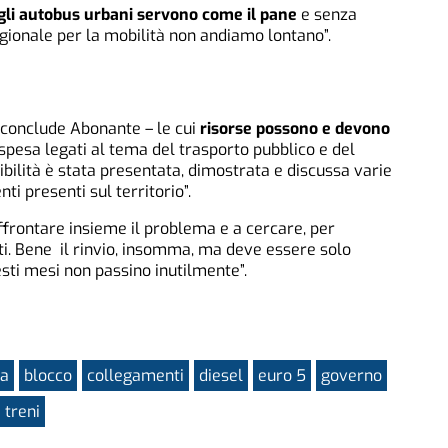
gli autobus urbani servono come il pane
e senza
egionale per la mobilità non andiamo lontano”.
– conclude Abonante – le cui
risorse possono e devono
i spesa legati al tema del trasporto pubblico e del
tibilità è stata presentata, dimostrata e discussa varie
i presenti sul territorio”.
frontare insieme il problema e a cercare, per
uati. Bene il rinvio, insomma, ma deve essere solo
ti mesi non passino inutilmente”.
ia
blocco
collegamenti
diesel
euro 5
governo
treni