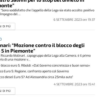
monte”
“Sono soddisfatto che l’appello della Lega sia stato accolto: positivo
l’impegno del ...
6 SETTEMBRE 2023
ore
19:37
I DI PIÚ
O
nari: “Mozione contro il blocco degli
 5 in Piemonte”
Riccardo Molinari , capogruppo della Lega alla Camera, è il primo
rio di una mozione v...
 blocco euro 5. Riboldi: «Dal Governo concretezza e buon senso»
co Euro 5: Regione, confronto aperto col Governo
cco diesel Euro 5? Ad Alessandria circa 25mila auto”
4 SETTEMBRE 2023
ore
15:41
I DI PIÚ