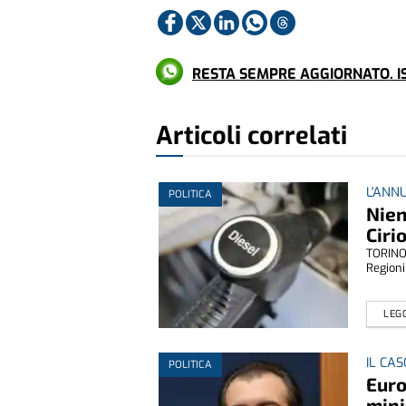
RESTA SEMPRE AGGIORNATO. IS
Articoli correlati
L'ANN
POLITICA
Nien
Ciri
TORINO 
Regioni
LEGG
IL CAS
POLITICA
Euro
mini