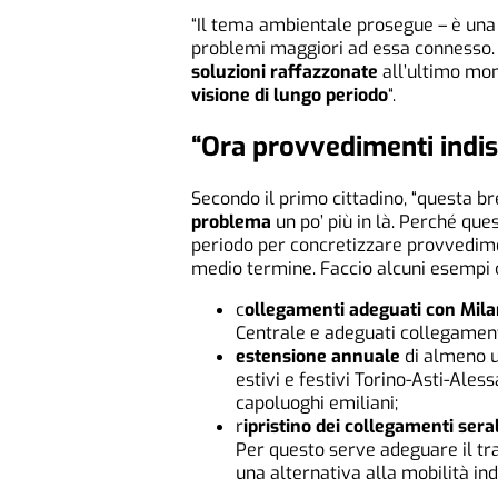
“Il tema ambientale prosegue – è una p
problemi maggiori ad essa connesso. 
soluzioni raffazzonate
all’ultimo mom
visione di lungo periodo
“.
“Ora provvedimenti indis
Secondo il primo cittadino, “questa b
problema
un po’ più in là. Perché que
periodo per concretizzare provvedimen
medio termine. Faccio alcuni esempi c
c
ollegamenti adeguati con Mil
Centrale e adeguati collegament
estensione annuale
di almeno u
estivi e festivi Torino-Asti-Al
capoluoghi emiliani;
r
ipristino dei collegamenti serali
Per questo serve adeguare il tr
una alternativa alla mobilità ind