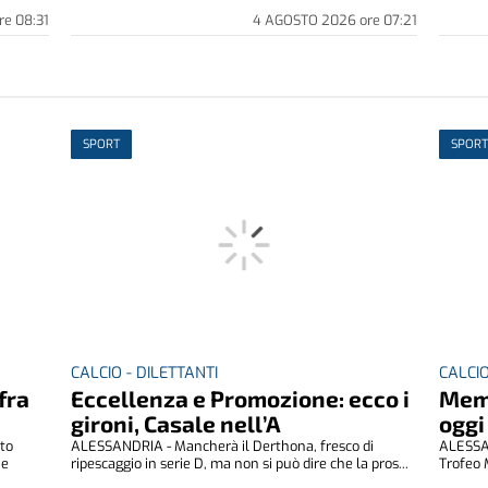
re
08:31
4 AGOSTO 2026
ore
07:21
SPORT
SPORT
CALCIO - DILETTANTI
CALCIO
fra
Eccellenza e Promozione: ecco i
Memo
gironi, Casale nell’A
oggi
ito
ALESSANDRIA - Mancherà il Derthona, fresco di
ALESSAN
 e
ripescaggio in serie D, ma non si può dire che la pros...
Trofeo 