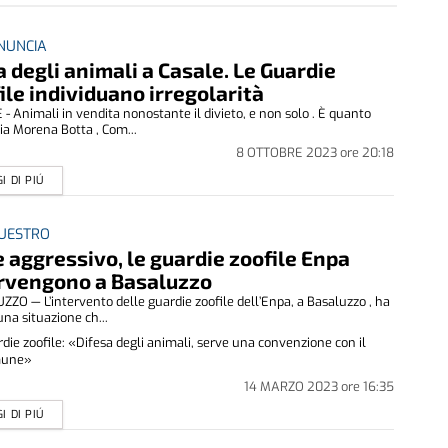
NUNCIA
a degli animali a Casale. Le Guardie
ile individuano irregolarità
- Animali in vendita nonostante il divieto, e non solo . È quanto
a Morena Botta , Com...
8 OTTOBRE 2023
ore
20:18
I DI PIÚ
QUESTRO
 aggressivo, le guardie zoofile Enpa
rvengono a Basaluzzo
ZO — L’intervento delle guardie zoofile dell’Enpa, a Basaluzzo , ha
una situazione ch...
die zoofile: «Difesa degli animali, serve una convenzione con il
une»
14 MARZO 2023
ore
16:35
I DI PIÚ