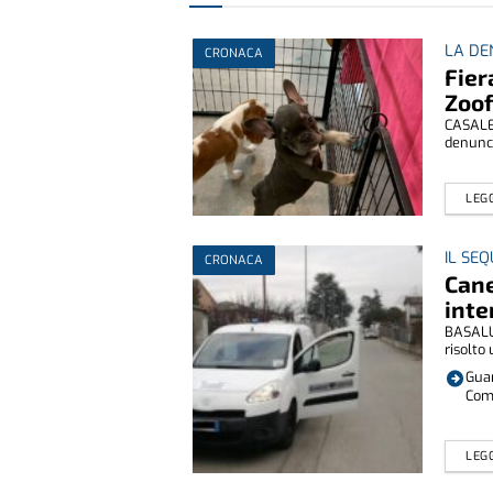
LA DE
CRONACA
Fier
Zoof
CASALE 
denunci
LEGG
IL SE
CRONACA
Cane
inte
BASALUZ
risolto 
Guar
Com
LEGG