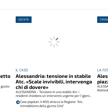
SOCIETÀ
CRON
IL CASO
LA FO
vetto
Alessandria: tensione in stabile
Ales
Atc. «Scale invivibili, intervenga
piaz
chi di dovere»
 giusto
ALESSAN
.
Matteot
ALESSANDRIA - Tensione in uno stabile Atc: i
residenti chiedono un intervento urgente per l' igieni...
Case popolari, il M5S attacca la Regione: “Atc,
immobilismo della giunta Cirio”