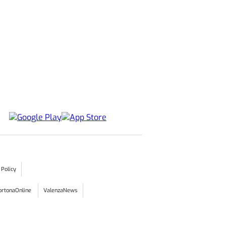
 Policy
ortonaOnline
ValenzaNews