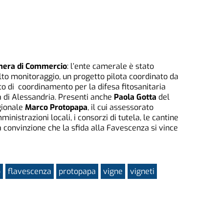
era di Commercio
: l’ente camerale è stato
to monitoraggio, un progetto pilota coordinato da
to di coordinamento per la difesa fitosanitaria
ia di Alessandria. Presenti anche
Paola Gotta
del
egionale
Marco Protopapa
, il cui assessorato
inistrazioni locali, i consorzi di tutela, le cantine
la convinzione che la sfida alla Favescenza si vince
o
flavescenza
protopapa
vigne
vigneti