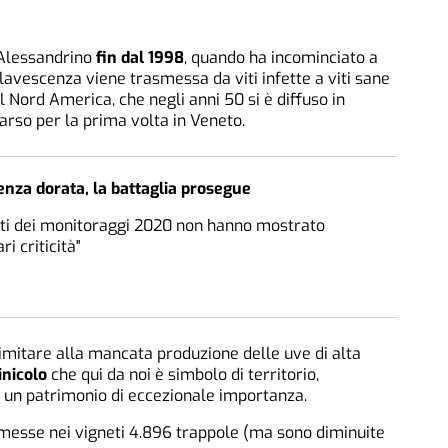
’Alessandrino
fin dal 1998
, quando ha incominciato a
Flavescenza viene trasmessa da viti infette a viti sane
l Nord America, che negli anni 50 si è diffuso in
parso per la prima volta in Veneto.
nza dorata, la battaglia prosegue
tati dei monitoraggi 2020 non hanno mostrato
ri criticità"
limitare alla mancata produzione delle uve di alta
inicolo
che qui da noi è simbolo di territorio,
 un patrimonio di eccezionale importanza.
messe nei vigneti 4.896 trappole (ma sono diminuite