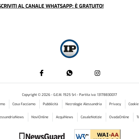
CRIVITI AL CANALE WHATSAPP: È GRATUITO!
Copyright ©
2026
- G.E.M. 1925 Srl - Partita iva: 13178830017
iamo
Cosa Facciamo
Pubblicità
Necrologie Alessandria
Privacy
Cookie
lessandriaNews
NoviOnline
AcquiNews
CasaleNotizie
OvadaOnline
T