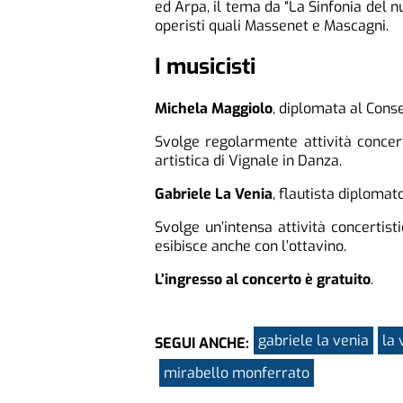
ed Arpa, il tema da “La Sinfonia del n
operisti quali Massenet e Mascagni.
I musicisti
Michela Maggiolo
, diplomata al Conse
Svolge regolarmente attività concert
artistica di Vignale in Danza.
Gabriele La Venia
, flautista diplomat
Svolge un’intensa attività concertis
esibisce anche con l’ottavino.
L’ingresso al concerto è gratuito
.
gabriele la venia
la 
SEGUI ANCHE:
mirabello monferrato