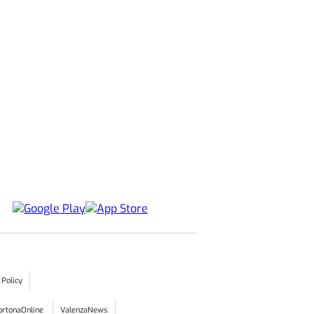
 Policy
ortonaOnline
ValenzaNews