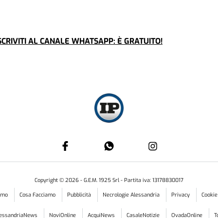
CRIVITI AL CANALE WHATSAPP: È GRATUITO!
Copyright ©
2026
- G.E.M. 1925 Srl - Partita iva: 13178830017
iamo
Cosa Facciamo
Pubblicità
Necrologie Alessandria
Privacy
Cookie
lessandriaNews
NoviOnline
AcquiNews
CasaleNotizie
OvadaOnline
T