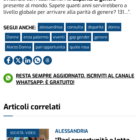
presente al mondo. Sapete quanti anni servirebbero a
livello globale per arrivare alla parità di genere? 131…”.
alessandrioa
consulta
disparità
donna
SEGUI ANCHE:
Donne
enza palermo
eventi
gap gender
genere
Marzo Donna
pari opportunità
quote rosa
RESTA SEMPRE AGGIORNATO. ISCRIVITI AL CANALE
WHATSAPP: È GRATUITO!
Articoli correlati
ALESSANDRIA
SOCIETÀ, VIDEO
“Pari opportunità e lotta