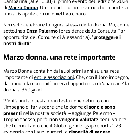
Gambarina (alle 16.30) il primo evento dell’edizione 2024
di
Marzo Donna
. Un calendario ricchissimo che ci porterà
fino al 6 aprile con un obiettivo chiaro.
Non solo celebrare la figura stessa della donna. Ma, come
sottolinea
Enza Palermo
(presidente della Consulta Pari
opportunità del Comune di Alessandria), “
proteggere i
nostri diritti
“.
Marzo donna, una rete importante
Marzo Donna conta fin dai suoi primi anni su una rete
importante di
enti e associazioni
. Che, con il loro impegno,
daranno alla comunità intera l’opportunità di ‘guardare’ la
donna a 360 gradi.
“Vent’anni fa questa manifestazione debuttò con
l’impegno di far vedere che le donne
ci sono e sono
presenti
nella nostra società. – aggiunge Palermo –
Troppo spesso, però,
non vengono valutate
per il valore
che hanno. Tanto che il Global gender gap report 2023
evidenzia con i suoi numeri la
disparità di genere