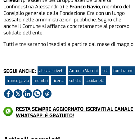
Crivelli
(presidente del Gruppo aziende orafe di
Confindustria Alessandria) e
Franco Gavio
, membro del
Consiglio generale della Fondazione Cra con un lungo
passato nelle amministrazioni pubbliche. Segno che
anche il Comune si affianca concretamente al percorso
solidale dell’ente.
Tutti e tre saranno insediati a partire dal mese di maggio.
alessia crivelli
Antonio Maconi
cda
fondazione
SEGUI ANCHE:
franco gavio
membri
ricerca
solidal
solidarietà
RESTA SEMPRE AGGIORNATO. ISCRIVITI AL CANALE
WHATSAPP: È GRATUITO!