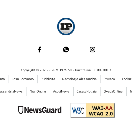
Copyright ©
2026
- G.E.M. 1925 Srl - Partita iva: 13178830017
iamo
Cosa Facciamo
Pubblicità
Necrologie Alessandria
Privacy
Cookie
lessandriaNews
NoviOnline
AcquiNews
CasaleNotizie
OvadaOnline
T