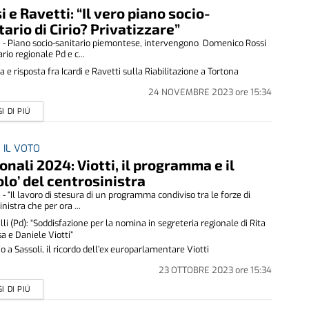
i e Ravetti: “Il vero piano socio-
tario di Cirio? Privatizzare”
- Piano socio-sanitario piemontese, intervengono Domenico Rossi
rio regionale Pd e c...
a e risposta fra Icardi e Ravetti sulla Riabilitazione a Tortona
24 NOVEMBRE 2023
ore
15:34
I DI PIÚ
 IL VOTO
onali 2024: Viotti, il programma e il
olo’ del centrosinistra
- “Il lavoro di stesura di un programma condiviso tra le forze di
nistra che per ora ...
lli (Pd): “Soddisfazione per la nomina in segreteria regionale di Rita
a e Daniele Viotti”
o a Sassoli, il ricordo dell’ex europarlamentare Viotti
23 OTTOBRE 2023
ore
15:34
I DI PIÚ