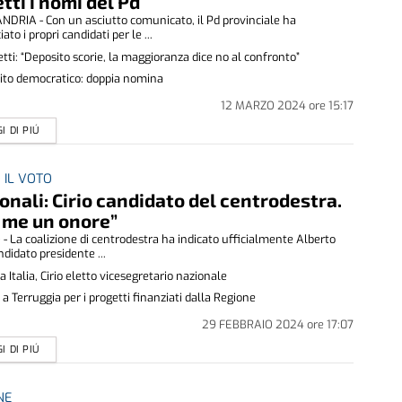
tti i nomi del Pd
DRIA - Con un asciutto comunicato, il Pd provinciale ha
to i propri candidati per le ...
tti: “Deposito scorie, la maggioranza dice no al confronto”
ito democratico: doppia nomina
12 MARZO 2024
ore
15:17
I DI PIÚ
 IL VOTO
onali: Cirio candidato del centrodestra.
 me un onore”
- La coalizione di centrodestra ha indicato ufficialmente Alberto
ndidato presidente ...
a Italia, Cirio eletto vicesegretario nazionale
o a Terruggia per i progetti finanziati dalla Regione
29 FEBBRAIO 2024
ore
17:07
I DI PIÚ
NE