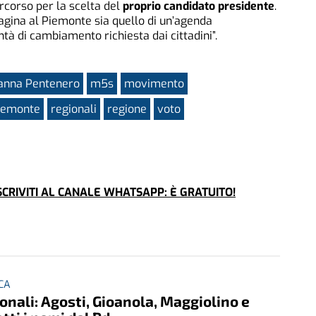
rcorso per la scelta del
proprio candidato presidente
.
pagina al Piemonte sia quello di un’agenda
tà di cambiamento richiesta dai cittadini”.
anna Pentenero
m5s
movimento
iemonte
regionali
regione
voto
CRIVITI AL CANALE WHATSAPP: È GRATUITO!
ICA
onali: Agosti, Gioanola, Maggiolino e