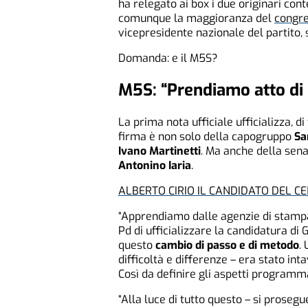
ha relegato ai box i due originari con
comunque la maggioranza del
congre
vicepresidente nazionale del partito, s
Domanda: e il M5S?
M5S: “Prendiamo atto di
La prima nota ufficiale ufficializza, d
firma è non solo della capogruppo
Sa
Ivano Martinetti
. Ma anche della sen
Antonino Iaria
.
ALBERTO CIRIO IL CANDIDATO DEL 
“Apprendiamo dalle agenzie di stampa
Pd di ufficializzare la candidatura d
questo
cambio di passo e di metodo
.
difficoltà e differenze – era stato in
Così da definire gli aspetti programmat
“Alla luce di tutto questo – si prosegue