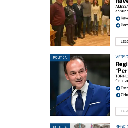
Rave
ALESSAN
annuncia
Rave
Part
LEGG
VERSO
POLITICA
Regi
“Per
TORINO 
Cirio ca
Forz
Ciri
LEGG
REGIO
POLITICA