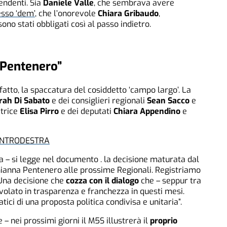
tendenti. Sia
Daniele Valle
, che sembrava avere
sso ‘dem’
, che l’onorevole
Chiara Gribaudo
,
ono stati obbligati così al passo indietro.
 Pentenero”
i fatto, la spaccatura del cosiddetto ‘campo largo’. La
rah Di Sabato
e dei consiglieri regionali
Sean Sacco
e
atrice
Elisa Pirro
e dei deputati
Chiara Appendino
e
CENTRODESTRA
 – si legge nel documento . la decisione maturata dal
i Gianna Pentenero alle prossime Regionali. Registriamo
 Una decisione che
cozza con il dialogo
che – seppur tra
tavolato in trasparenza e franchezza in questi mesi.
ici di una proposta politica condivisa e unitaria”.
 – nei prossimi giorni il M5S illustrerà il
proprio