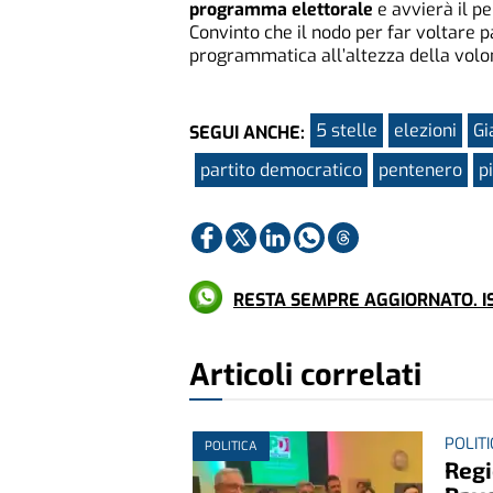
programma elettorale
e avvierà il pe
Convinto che il nodo per far voltare 
programmatica all’altezza della volon
5 stelle
elezioni
Gi
SEGUI ANCHE:
partito democratico
pentenero
p
RESTA SEMPRE AGGIORNATO. IS
Articoli correlati
POLIT
POLITICA
Regi