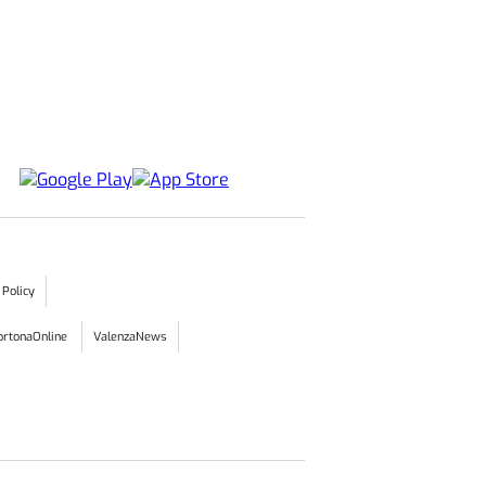
 Policy
ortonaOnline
ValenzaNews