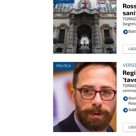
Ross
sani
TORINO 
(segreta
Bott
LEGG
VERSO
POLITICA
Regi
‘tav
TORINO 
centrosi
Mari
Ross
Addi
LEGG