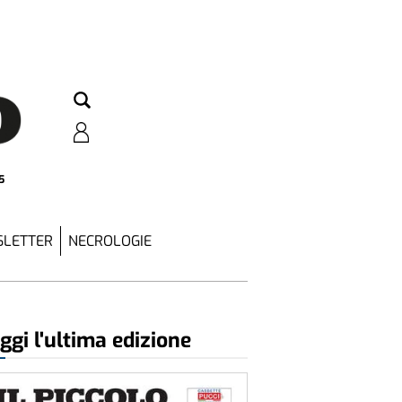
5
LETTER
NECROLOGIE
ggi l'ultima edizione