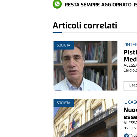
RESTA SEMPRE AGGIORNATO. IS
Articoli correlati
L'INTE
SOCIETÀ
Pist
Medi
ALESSAN
Cardiolo
LEGG
IL CAS
SOCIETÀ
Nuov
esse
ALESSAN
realizza
“Nuo