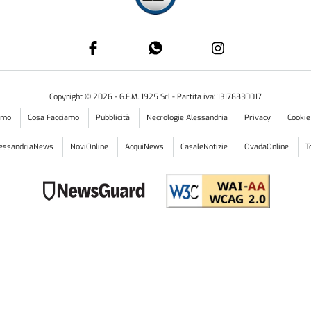
Copyright ©
2026
- G.E.M. 1925 Srl - Partita iva: 13178830017
iamo
Cosa Facciamo
Pubblicità
Necrologie Alessandria
Privacy
Cookie
lessandriaNews
NoviOnline
AcquiNews
CasaleNotizie
OvadaOnline
T