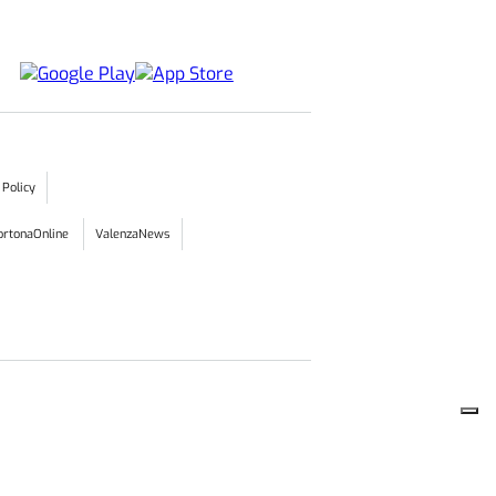
 Policy
ortonaOnline
ValenzaNews