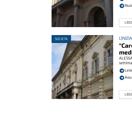
Nuov
LEGG
L'INIZI
SOCIETÀ
“Car
medi
ALESSAN
settima
Lesi
Aou 
LEGG