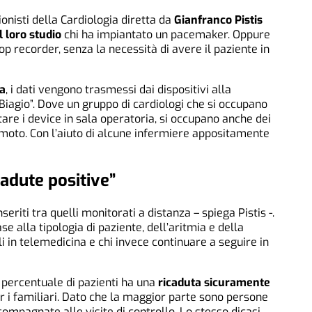
ionisti della Cardiologia diretta da
Gianfranco Pistis
 loro studio
chi ha impiantato un pacemaker. Oppure
op recorder, senza la necessità di avere il paziente in
a
, i dati vengono trasmessi dai dispositivi alla
Biagio”. Dove un gruppo di cardiologi che si occupano
tare i device in sala operatoria, si occupano anche dei
remoto. Con l’aiuto di alcune infermiere appositamente
cadute positive”
seriti tra quelli monitorati a distanza – spiega Pistis -.
se alla tipologia di paziente, dell’aritmia e della
li in telemedicina e chi invece continuare a seguire in
 percentuale di pazienti ha una
ricaduta sicuramente
per i familiari. Dato che la maggior parte sono persone
ompagnate alle visite di controllo. Lo stesso dicasi