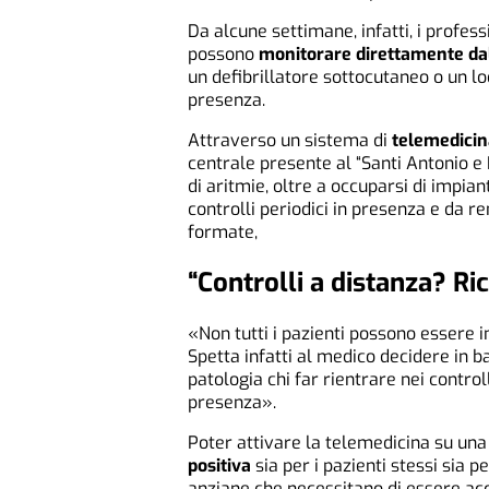
Da alcune settimane, infatti, i profess
possono
monitorare direttamente dal
un defibrillatore sottocutaneo o un lo
presenza.
Attraverso un sistema di
telemedicin
centrale presente al “Santi Antonio e 
di aritmie, oltre a occuparsi di impian
controlli periodici in presenza e da 
formate,
“Controlli a distanza? Ri
«Non tutti i pazienti possono essere in
Spetta infatti al medico decidere in ba
patologia chi far rientrare nei control
presenza».
Poter attivare la telemedicina su una
positiva
sia per i pazienti stessi sia 
anziane che necessitano di essere acc