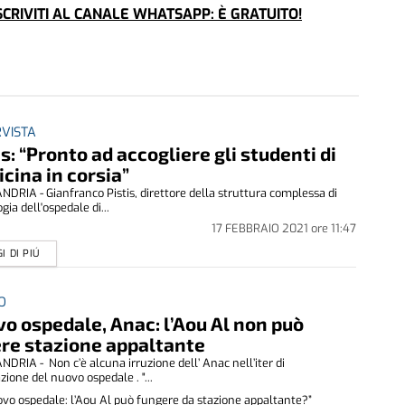
CRIVITI AL CANALE WHATSAPP: È GRATUITO!
RVISTA
is: “Pronto ad accogliere gli studenti di
cina in corsia”
DRIA - Gianfranco Pistis, direttore della struttura complessa di
gia dell'ospedale di...
17 FEBBRAIO 2021
ore
11:47
I DI PIÚ
O
o ospedale, Anac: l’Aou Al non può
re stazione appaltante
DRIA - Non c’è alcuna irruzione dell’ Anac nell’iter di
zione del nuovo ospedale . "...
vo ospedale: l’Aou Al può fungere da stazione appaltante?”