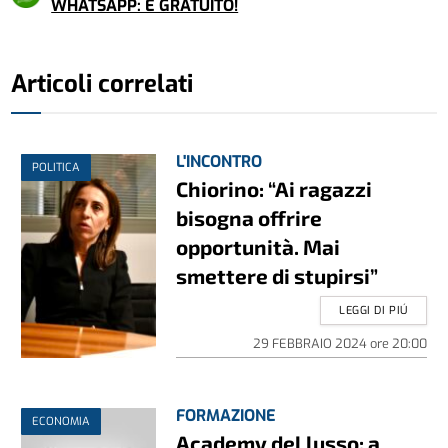
WHATSAPP: È GRATUITO!
Articoli correlati
L'INCONTRO
POLITICA
Chiorino: “Ai ragazzi
bisogna offrire
opportunità. Mai
smettere di stupirsi”
LEGGI DI PIÚ
29 FEBBRAIO 2024
ore
20:00
FORMAZIONE
ECONOMIA
Academy del lusso: a