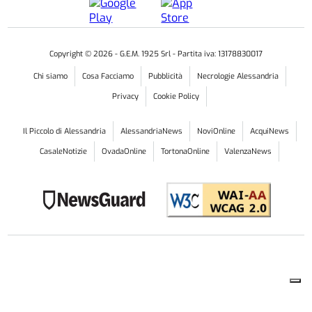
Copyright ©
2026
- G.E.M. 1925 Srl - Partita iva: 13178830017
Chi siamo
Cosa Facciamo
Pubblicità
Necrologie Alessandria
Privacy
Cookie Policy
Il Piccolo di Alessandria
AlessandriaNews
NoviOnline
AcquiNews
CasaleNotizie
OvadaOnline
TortonaOnline
ValenzaNews