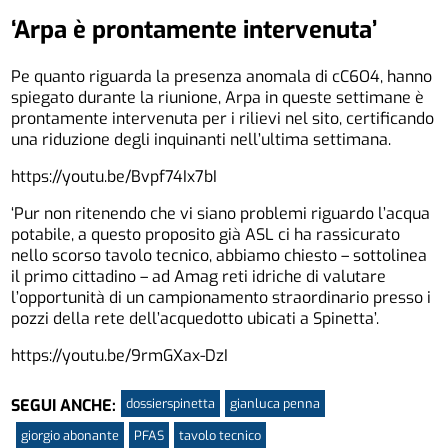
‘Arpa è prontamente intervenuta’
Pe quanto riguarda la presenza anomala di cC6O4, hanno
spiegato durante la riunione, Arpa in queste settimane è
prontamente intervenuta per i rilievi nel sito, certificando
una riduzione degli inquinanti nell’ultima settimana.
https://youtu.be/Bvpf74Ix7bI
‘Pur non ritenendo che vi siano problemi riguardo l’acqua
potabile, a questo proposito già ASL ci ha rassicurato
nello scorso tavolo tecnico, abbiamo chiesto – sottolinea
il primo cittadino – ad Amag reti idriche di valutare
l’opportunità di un campionamento straordinario presso i
pozzi della rete dell’acquedotto ubicati a Spinetta’.
https://youtu.be/9rmGXax-DzI
dossierspinetta
gianluca penna
SEGUI ANCHE:
giorgio abonante
PFAS
tavolo tecnico