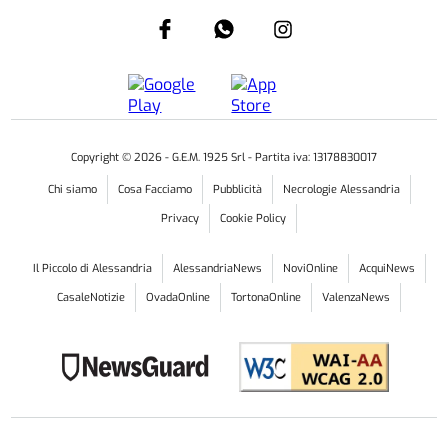
Copyright ©
2026
- G.E.M. 1925 Srl - Partita iva: 13178830017
Chi siamo
Cosa Facciamo
Pubblicità
Necrologie Alessandria
Privacy
Cookie Policy
Il Piccolo di Alessandria
AlessandriaNews
NoviOnline
AcquiNews
CasaleNotizie
OvadaOnline
TortonaOnline
ValenzaNews