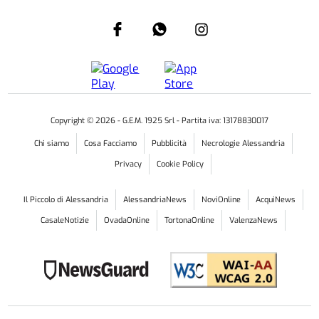
Copyright ©
2026
- G.E.M. 1925 Srl - Partita iva: 13178830017
Chi siamo
Cosa Facciamo
Pubblicità
Necrologie Alessandria
Privacy
Cookie Policy
Il Piccolo di Alessandria
AlessandriaNews
NoviOnline
AcquiNews
CasaleNotizie
OvadaOnline
TortonaOnline
ValenzaNews