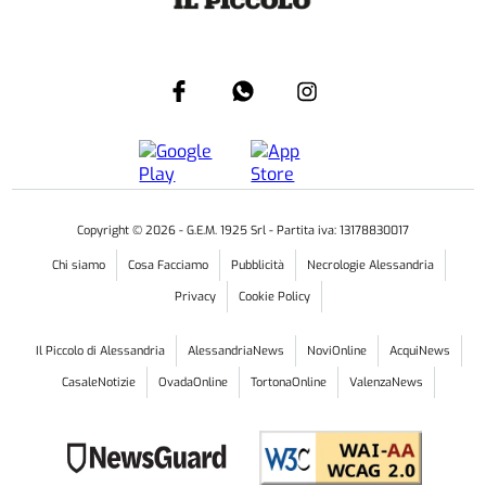
Copyright ©
2026
- G.E.M. 1925 Srl - Partita iva: 13178830017
Chi siamo
Cosa Facciamo
Pubblicità
Necrologie Alessandria
Privacy
Cookie Policy
Il Piccolo di Alessandria
AlessandriaNews
NoviOnline
AcquiNews
CasaleNotizie
OvadaOnline
TortonaOnline
ValenzaNews