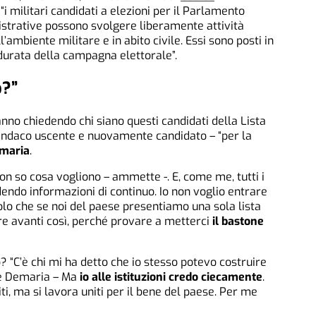
 “i militari candidati a elezioni per il Parlamento
istrative possono svolgere liberamente attività
l’ambiente militare e in abito civile. Essi sono posti in
 durata della campagna elettorale”.
o?”
nno chiedendo chi siano questi candidati della Lista
sindaco uscente e nuovamente candidato – “per la
maria
.
on so cosa vogliono – ammette -. E, come me, tutti i
ndo informazioni di continuo. Io non voglio entrare
olo che se noi del paese presentiamo una sola lista
re avanti così, perché provare a metterci
il bastone
? “C’è chi mi ha detto che io stesso potevo costruire
nde Demaria – Ma
io alle istituzioni credo ciecamente
.
iti, ma si lavora uniti per il bene del paese. Per me