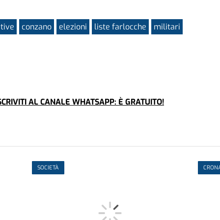
tive
conzano
elezioni
liste farlocche
militari
CRIVITI AL CANALE WHATSAPP: È GRATUITO!
SOCIETÀ
CRON