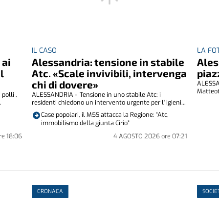
IL CASO
LA FO
 ai
Alessandria: tensione in stabile
Ales
l
Atc. «Scale invivibili, intervenga
piaz
chi di dovere»
ALESSAN
Matteot
polli ,
ALESSANDRIA - Tensione in uno stabile Atc: i
.
residenti chiedono un intervento urgente per l' igieni...
Case popolari, il M5S attacca la Regione: “Atc,
immobilismo della giunta Cirio”
re
18:06
4 AGOSTO 2026
ore
07:21
CRONACA
SOCIE