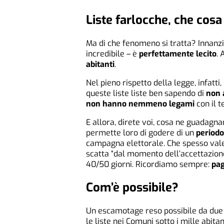
Liste farlocche, che cos
Ma di che fenomeno si tratta? Innanzi
incredibile – è
perfettamente lecito
. 
abitanti
.
Nel pieno rispetto della legge, infatt
queste liste liste ben sapendo di
non 
non hanno nemmeno legami
con il t
E allora, direte voi, cosa ne guadagna
permette loro di godere di un
periodo
campagna elettorale. Che spesso vale 
scatta “dal momento dell’accettazione
40/50 giorni. Ricordiamo sempre:
pag
Com’è possibile?
Un escamotage reso possibile da due p
le liste nei Comuni sotto i mille abitant