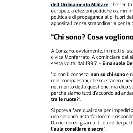
dell’Ordinamento Militare
, che recita
europeo, a elezioni politiche o ammin
politica e di propaganda al di fuori del
apposita licenza straordinaria per la
“Chi sono? Cosa voglion
A Conzano, ovviamente, in molti si sta
civica Monferrato. A cominciare dal 
sesta volta, dal 1995” –
Emanuele De
“Io non li conosco,
non so chi sono
e n
miei compaesani, che mi stanno chiede
nel merito della questione, ma dico s
perché siamo tutti d’accordo ad anda
tra le ruote?
“.
Si poteva fare qualcosa per impedirlo
una seconda lista ‘farlocca’ – rispo
Da noi non si guarda il colore dei part
l’aula consiliare è sacra
“.