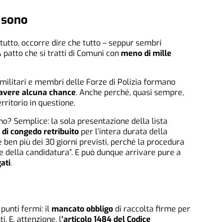
a sono
tutto, occorre dire che tutto – seppur sembri
A patto che si tratti di Comuni con
meno di mille
i, militari e membri delle Forze di Polizia formano
avere alcuna chance
. Anche perché, quasi sempre,
erritorio in questione.
no? Semplice: la sola presentazione della lista
 di congedo retribuito
per l’intera durata della
ben più dei 30 giorni previsti, perché la procedura
 della candidatura”. E può dunque arrivare pure a
ati
.
unti fermi: il
mancato obbligo
di raccolta firme per
i. E, attenzione, l
‘articolo 1484 del
Codice