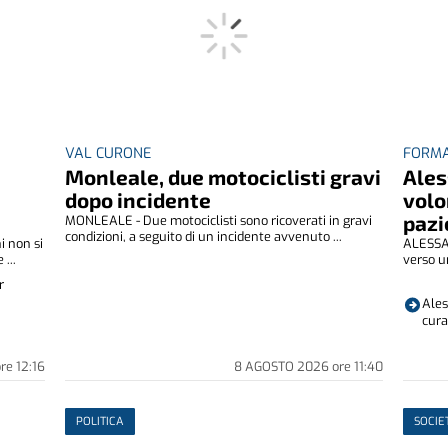
VAL CURONE
FORMA
Monleale, due motociclisti gravi
Ales
dopo incidente
volo
pazi
MONLEALE - Due motociclisti sono ricoverati in gravi
condizioni, a seguito di un incidente avvenuto ...
i non si
ALESSAN
...
verso u
r
Ales
cura
ore
12:16
8 AGOSTO 2026
ore
11:40
POLITICA
SOCIE