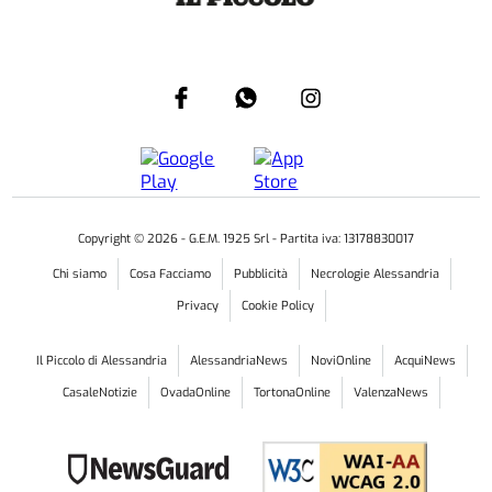
Copyright ©
2026
- G.E.M. 1925 Srl - Partita iva: 13178830017
Chi siamo
Cosa Facciamo
Pubblicità
Necrologie Alessandria
Privacy
Cookie Policy
Il Piccolo di Alessandria
AlessandriaNews
NoviOnline
AcquiNews
CasaleNotizie
OvadaOnline
TortonaOnline
ValenzaNews