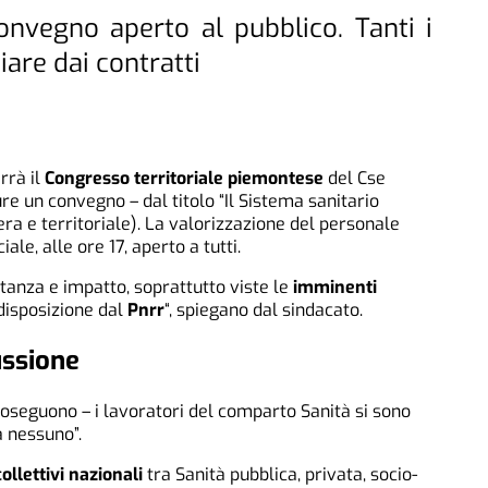
nvegno aperto al pubblico. Tanti i
iare dai contratti
rrà il
Congresso territoriale piemontese
del Cse
ure un convegno – dal titolo “Il Sistema sanitario
ra e territoriale). La valorizzazione del personale
ale, alle ore 17, aperto a tutti.
anza e impatto, soprattutto viste le
imminenti
isposizione dal
Pnrr
“, spiegano dal sindacato.
ussione
oseguono – i lavoratori del comparto Sanità si sono
a nessuno”.
ollettivi nazionali
tra Sanità pubblica, privata, socio-