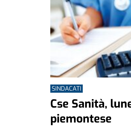
SINDACATI
Cse Sanità, lun
piemontese