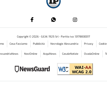
Copyright ©
2026
- G.E.M. 1925 Srl - Partita iva: 13178830017
iamo
Cosa Facciamo
Pubblicità
Necrologie Alessandria
Privacy
Cookie
lessandriaNews
NoviOnline
AcquiNews
CasaleNotizie
OvadaOnline
T