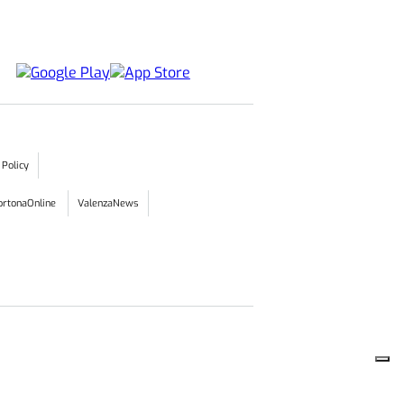
 Policy
ortonaOnline
ValenzaNews