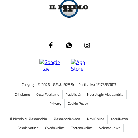
Copyright ©
2026
- G.E.M. 1925 Srl - Partita iva: 13178830017
Chi siamo
Cosa Facciamo
Pubblicità
Necrologie Alessandria
Privacy
Cookie Policy
Il Piccolo di Alessandria
AlessandriaNews
NoviOnline
AcquiNews
CasaleNotizie
OvadaOnline
TortonaOnline
ValenzaNews