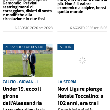
Gamondio. Previsti
più. Non è il valore
restringimenti di
economico a colpire, bensì
carreggiata, divieti di sosta
quello morale
e modifiche alla
circolazione in due fasi
6 AGOSTO 2026
ore
20:23
6 AGOSTO 2026
ore
18:06
ALESSANDRIA CALCIO, SPORT
SOCIETÀ
CALCIO - GIOVANILI
LA STORIA
Under 19, ecco il
Novi Ligure piange
girone
Natale Toccalino: a
dell’Alessandria
102 anni, era tra i
Carabinieri più
La squadra allenata da