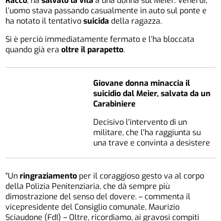
Racco
, ha
salvato la vita
a una donna sul Meier. Venerdì,
l’uomo stava passando casualmente in auto sul ponte e
ha notato il tentativo
suicida
della ragazza.
Si è perciò immediatamente fermato e l’ha bloccata
quando già era
oltre il parapetto
.
Giovane donna minaccia il
suicidio dal Meier, salvata da un
Carabiniere
Decisivo l'intervento di un
militare, che l'ha raggiunta su
una trave e convinta a desistere
“Un
ringraziamento
per il coraggioso gesto va al corpo
della Polizia Penitenziaria, che dà sempre più
dimostrazione del senso del dovere. – commenta il
vicepresidente del Consiglio comunale, Maurizio
Sciaudone (FdI) – Oltre, ricordiamo, ai gravosi compiti