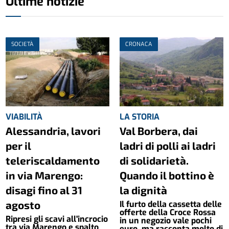
Ultime notizie
SOCIETÀ
CRONACA
VIABILITÀ
LA STORIA
Alessandria, lavori
Val Borbera, dai
per il
ladri di polli ai ladri
teleriscaldamento
di solidarietà.
in via Marengo:
Quando il bottino è
disagi fino al 31
la dignità
agosto
Il furto della cassetta delle
offerte della Croce Rossa
Ripresi gli scavi all'incrocio
in un negozio vale pochi
tra via Marengo e spalto
euro, ma racconta molto di