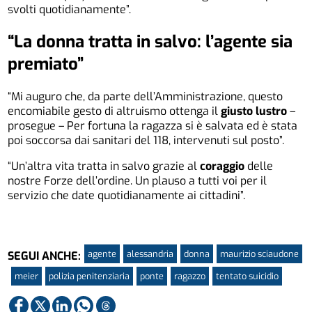
svolti quotidianamente”.
“La donna tratta in salvo: l’agente sia
premiato”
“Mi auguro che, da parte dell’Amministrazione, questo
encomiabile gesto di altruismo ottenga il
giusto lustro
–
prosegue – Per fortuna la ragazza si è salvata ed è stata
poi soccorsa dai sanitari del 118, intervenuti sul posto”.
“Un’altra vita tratta in salvo grazie al
coraggio
delle
nostre Forze dell’ordine. Un plauso a tutti voi per il
servizio che date quotidianamente ai cittadini”.
agente
alessandria
donna
maurizio sciaudone
SEGUI ANCHE:
meier
polizia penitenziaria
ponte
ragazzo
tentato suicidio