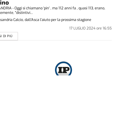
ino
DRIA - Oggi si chiamano 'pin' , ma 112 anni fa , quasi 113, erano,
emente, "distintivi...
sandria Calcio, dall’Asca l’aiuto per la prossima stagione
17 LUGLIO 2024
ore
16:55
I DI PIÚ
Copyright ©
2026
- G.E.M. 1925 Srl - Partita iva: 13178830017
iamo
Cosa Facciamo
Pubblicità
Necrologie Alessandria
Privacy
Cookie