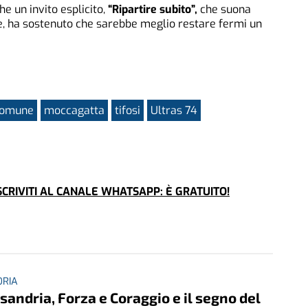
e un invito esplicito,
“Ripartire subito”,
che suona
re, ha sostenuto che sarebbe meglio restare fermi un
omune
moccagatta
tifosi
Ultras 74
CRIVITI AL CANALE WHATSAPP: È GRATUITO!
ORIA
sandria, Forza e Coraggio e il segno del