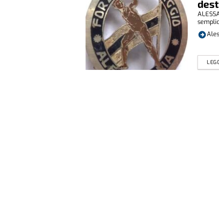
dest
ALESSAN
semplic
Ales
LEGG
Chi s