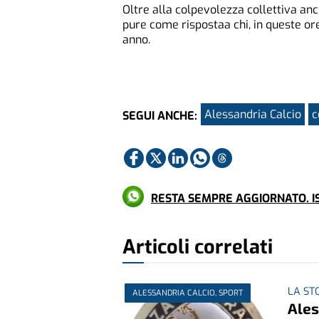
Oltre alla colpevolezza collettiva anch
pure come rispostaa chi, in queste o
anno.
Alessandria Calcio
c
SEGUI ANCHE:
RESTA SEMPRE AGGIORNATO. IS
Articoli correlati
LA ST
ALESSANDRIA CALCIO, SPORT
Ales