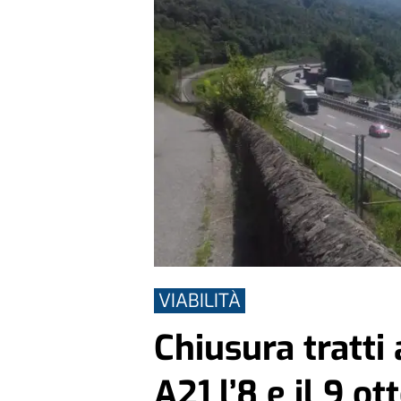
VIABILITÀ
Chiusura tratti
A21 l’8 e il 9 ot