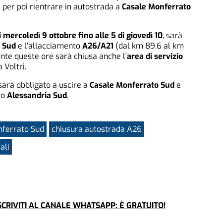
, per poi rientrare in autostrada a
Casale Monferrato
 mercoledì 9 ottobre fino alle 5 di giovedì 10
, sarà
 Sud
e l’allacciamento
A26/A21
(dal km 89.6 al km
ante queste ore sarà chiusa anche l’
area di servizio
 Voltri.
sarà obbligato a uscire a
Casale Monferrato Sud
e
o
Alessandria Sud
.
nferrato Sud
chiusura autostrada A26
ali
CRIVITI AL CANALE WHATSAPP: È GRATUITO!