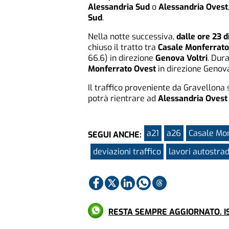
Alessandria Sud
o
Alessandria Ovest
Sud
.
Nella notte successiva,
dalle ore 23 di
chiuso il tratto tra
Casale Monferrato
66.6) in direzione
Genova Voltri
. Dur
Monferrato Ovest
in direzione Genova
Il traffico proveniente da Gravellona 
potrà rientrare ad
Alessandria Ovest
a21
a26
Casale Mo
SEGUI ANCHE:
deviazioni traffico
lavori autostrad
RESTA SEMPRE AGGIORNATO. IS