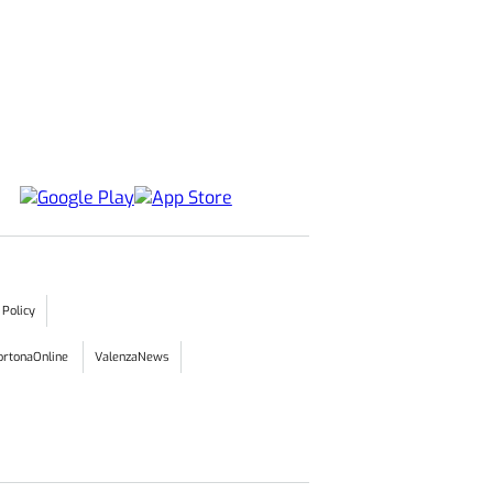
 Policy
ortonaOnline
ValenzaNews