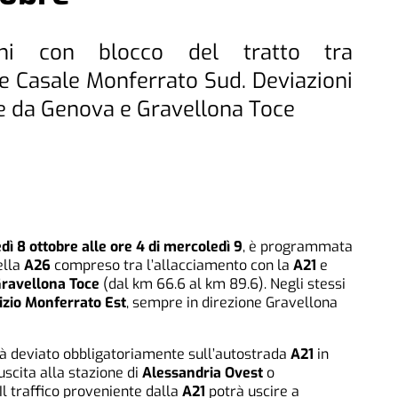
urni con blocco del tratto tra
e Casale Monferrato Sud. Deviazioni
nte da Genova e Gravellona Toce
dì 8 ottobre alle ore 4 di mercoledì 9
, è programmata
lla
A26
compreso tra l’allacciamento con la
A21
e
ravellona Toce
(dal km 66.6 al km 89.6). Negli stessi
vizio Monferrato Est
, sempre in direzione Gravellona
à deviato obbligatoriamente sull’autostrada
A21
in
 uscita alla stazione di
Alessandria Ovest
o
 Il traffico proveniente dalla
A21
potrà uscire a