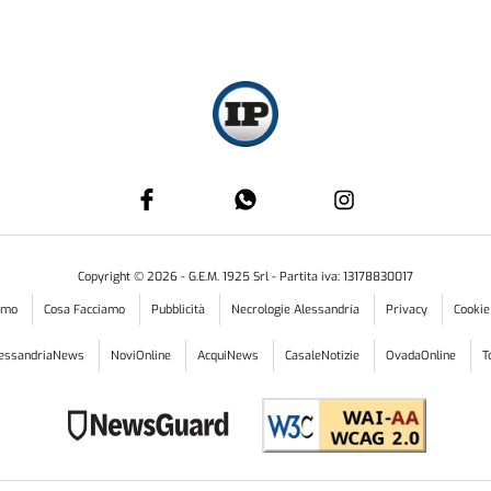
Copyright ©
2026
- G.E.M. 1925 Srl - Partita iva: 13178830017
iamo
Cosa Facciamo
Pubblicità
Necrologie Alessandria
Privacy
Cookie
lessandriaNews
NoviOnline
AcquiNews
CasaleNotizie
OvadaOnline
T