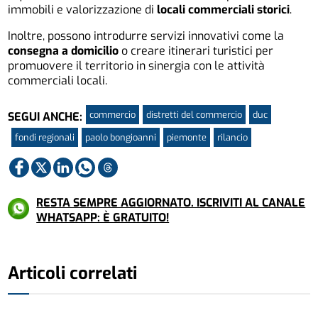
immobili e valorizzazione di
locali commerciali storici
.
Inoltre, possono introdurre servizi innovativi come la
consegna a domicilio
o creare itinerari turistici per
promuovere il territorio in sinergia con le attività
commerciali locali.
commercio
distretti del commercio
duc
SEGUI ANCHE:
fondi regionali
paolo bongioanni
piemonte
rilancio
RESTA SEMPRE AGGIORNATO. ISCRIVITI AL CANALE
WHATSAPP: È GRATUITO!
Articoli correlati