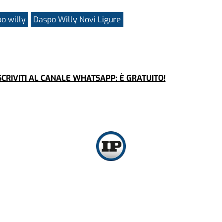
o willy
Daspo Willy Novi Ligure
CRIVITI AL CANALE WHATSAPP: È GRATUITO!
Copyright ©
2026
- G.E.M. 1925 Srl - Partita iva: 13178830017