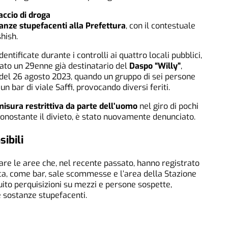
ccio di droga
anze stupefacenti alla Prefettura
, con il contestuale
hish.
dentificate durante i controlli ai quattro locali pubblici,
ato un 29enne già destinatario del
Daspo “Willy”
,
 del 26 agosto 2023, quando un gruppo di sei persone
n bar di viale Saffi, provocando diversi feriti.
misura restrittiva da parte dell’uomo
nel giro di pochi
 nonostante il divieto, è stato nuovamente denunciato.
sibili
are le aree che, nel recente passato, hanno registrato
ca, come bar, sale scommesse e l’area della Stazione
uito perquisizioni su mezzi e persone sospette,
e sostanze stupefacenti.