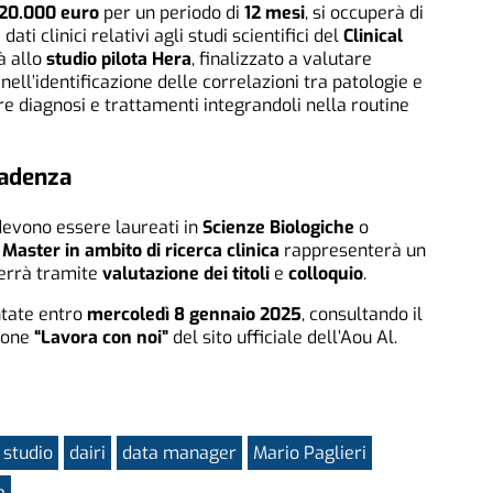
20.000 euro
per un periodo di
12 mesi
, si occuperà di
ati clinici relativi agli studi scientifici del
Clinical
rà allo
studio pilota Hera
, finalizzato a valutare
 nell’identificazione delle correlazioni tra patologie e
are diagnosi e trattamenti integrandoli nella routine
scadenza
 devono essere laureati in
Scienze Biologiche
o
n
Master in ambito di ricerca clinica
rappresenterà un
verrà tramite
valutazione dei titoli
e
colloquio
.
ntate entro
mercoledì 8 gennaio 2025
, consultando il
zione
“Lavora con noi”
del sito ufficiale dell’Aou Al.
 studio
dairi
data manager
Mario Paglieri
a