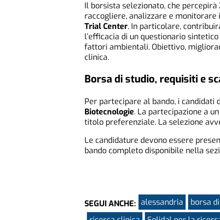
Il borsista selezionato, che percepirà
raccogliere, analizzare e monitorare i d
Trial Center
. In particolare, contribui
l’efficacia di un questionario sintetico
fattori ambientali. Obiettivo, miglior
clinica.
Borsa di studio, requisiti e 
Per partecipare al bando, i candidati
Biotecnologie
. La partecipazione a u
titolo preferenziale. La selezione av
Le candidature devono essere prese
bando completo disponibile nella se
alessandria
borsa di
SEGUI ANCHE:
ricerca clinica
Solidal per la ricerc