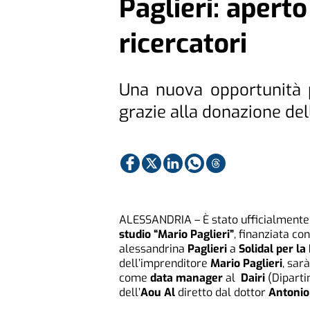
Paglieri: aperto
ricercatori
Una nuova opportunità pe
grazie alla donazione del
ALESSANDRIA – È stato ufficialmente 
studio “Mario Paglieri”
, finanziata co
alessandrina
Paglieri
a
Solidal per la
dell’imprenditore
Mario Paglieri
, sar
come
data manager
al
Dairi
(Diparti
dell’
Aou Al
diretto dal dottor
Antonio