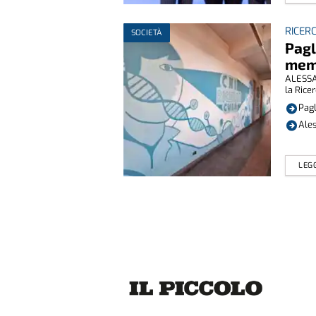
RICER
SOCIETÀ
Pagl
memo
ALESSAN
la Ricer
Pagl
Ales
LEGG