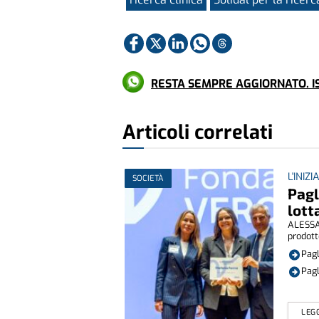
RESTA SEMPRE AGGIORNATO. IS
Articoli correlati
L'INIZI
SOCIETÀ
Pagl
lott
ALESSAN
prodotto
Pagl
Pagl
LEGG