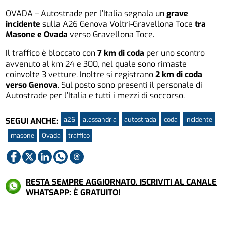
OVADA –
Autostrade per l’Italia
segnala un
grave
incidente
sulla A26 Genova Voltri-Gravellona Toce
tra
Masone e Ovada
verso Gravellona Toce.
Il traffico è bloccato con
7 km di coda
per uno scontro
avvenuto al km 24 e 300, nel quale sono rimaste
coinvolte 3 vetture. Inoltre si registrano
2 km di coda
verso Genova
. Sul posto sono presenti il personale di
Autostrade per l’Italia e tutti i mezzi di soccorso.
a26
alessandria
autostrada
coda
incidente
SEGUI ANCHE:
masone
Ovada
traffico
RESTA SEMPRE AGGIORNATO. ISCRIVITI AL CANALE
WHATSAPP: È GRATUITO!