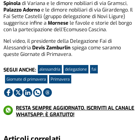
Spinola
di Variana e le dimore nobiliari di via Gramsci,
Palazzo Adorno
e le dimore nobiliari di via Girardengo. Il
Fai Sette Castelli (gruppo delegazione di Novi Ligure)
suggerisce infine a
Mornese
le favole e storie del borgo
con la partecipazione dell’Ecomuseo Cascina.
Nel video, il presidente della Delegazione Fai di
Alessandria
Devis Zamburlin
spiega come saranno
queste Giornate di Primavera.
alessandria
delegazione
fai
SEGUI ANCHE:
Giornate di primavera
Primavera
RESTA SEMPRE AGGIORNATO. ISCRIVITI AL CANALE
WHATSAPP: È GRATUITO!
Articoli correlati