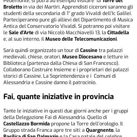
Pedemonte, si potrà ad esempio visitare la
Torre del
Broletto
in via dei Martiri. Apprendisti ciceroni saranno gli
studenti della secondaria di 1° grado Vivaldi dell’Ic Galilei.
Parteciperanno pure gli allievi del Dipartimento di Musica
Antica del Conservatorio Vivaldi. Si potranno poi visitare
le
Sale d’Arte
di via Niccolò Macchiavelli 13, la
Cittadella
e, al suo interno, il
Museo delle Telecomunicazioni
.
Sarà quindi organizzato un tour di
Cassine
tra palazzi
medievali, chiese, oratori,
Museo Diocesano
e letture in
Biblioteca (partenza dalla Chiesa di San Francesco).
Collaborano Costruire Insieme e i proprietari dei palazzi
storici di Cassine. La Soprintendenza e i Comuni di
Alessandria e Cassine danno il patrocinio.
Fai, quante iniziative in provincia
Tante le iniziative in questi due giorni anche per i gruppi
della Delegazione Fai di Alessandria. Quello di
Castellazzo Bormida
propone la Torre dell’orologio. Il
Gruppo strada Franca apre tre siti: a
Quargnento
, la
Basilica di San Dalmazio
e la Casa natale del celebre