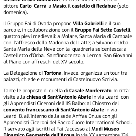
pittore
Carlo Carrà
; a
Masio
, il
castello di Redabue
(solo
domenica).
Il Gruppo Fai di Ovada propone
Villa Gabrielli
e il suo
parco e, in collaborazione con il
Gruppo Fai
Sette Castelli
,
quattro pievi medievali: a Molare, Santa Maria di Campale
con l’affresco della Madonna del Latte; a Silvano d’Orba,
Santa Maria della Neve con la quadreria seicentesca; a
Castelletto d’Orba, Sant’Innocenzo; a Lerma, San Giovanni
al Piano con affreschi del XV secolo.
La Delegazione di
Tortona
, invece, organizza un tour tra
palazzi, chiede e monumenti di Castelnuovo Scrivia.
Tante le proposte di quella di
Casale Monferrato
. In città:
visite alla
chiesa di Sant’Antonio Abate
in via Leardi con
gli Apprendisti Ciceroni dell’IIS Balbo; al Chiostro del
convento francescano di Sant’Antonio Abate
in via
Leardi 8, all’interno della sede Anffas Onlus con gli
Apprendisti Ciceroni del Sacro Cuore International School.
Riservato agli iscritti al Fai l’accesso al
Mudi Museo
Dinamico Geometrie dell’Acqua
in via XX settembre 134.