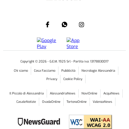
Copyright ©
2026
- G.E.M. 1925 Srl - Partita iva: 13178830017
Chi siamo
Cosa Facciamo
Pubblicità
Necrologie Alessandria
Privacy
Cookie Policy
Il Piccolo di Alessandria
AlessandriaNews
NoviOnline
AcquiNews
CasaleNotizie
OvadaOnline
TortonaOnline
ValenzaNews